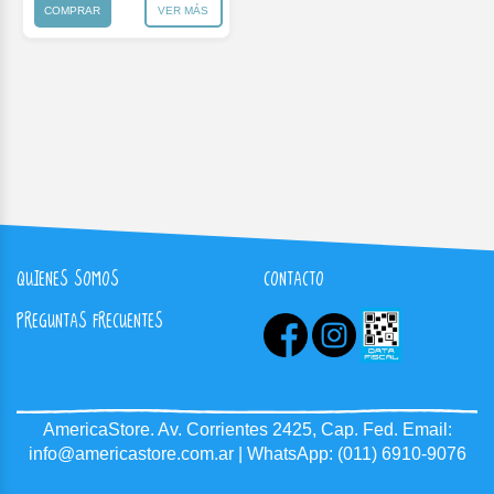
COMPRAR
VER MÁS
QUIENES SOMOS
CONTACTO
PREGUNTAS FRECUENTES
AmericaStore.
Av. Corrientes 2425, Cap. Fed.
Email:
info@americastore.com.ar
| WhatsApp:
(011) 6910-9076