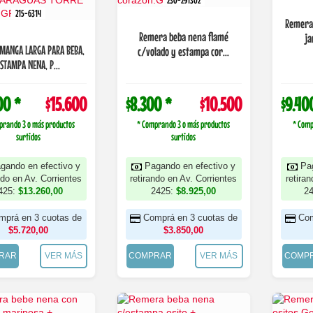
230-291302
215-6314
Remera
Remera beba nena flamé
ja
MANGA LARGA PARA BEBA,
c/volado y estampa cor...
STAMPA NENA, P...
00 *
$15.600
$8.300 *
$10.500
$9.40
prando 3 o más productos
* Comprando 3 o más productos
* Comp
surtidos
surtidos
gando en efectivo y
Pagando en efectivo y
Pa
ndo en Av. Corrientes
retirando en Av. Corrientes
retira
425:
$13.260,00
2425:
$8.925,00
2
mprá en 3 cuotas de
Comprá en 3 cuotas de
Com
$5.720,00
$3.850,00
RAR
VER MÁS
COMPRAR
VER MÁS
COMP