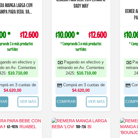
RA MANGA LARGA CON
BABY WAY
REMER A
AMPA PARA BEBA. BA...
PA
00 *
$12.600
$10.000 *
$12.600
$10.0
prando 3 o más productos
* Comprando 3 o más productos
* Comp
surtidos
surtidos
gando en efectivo y
Pagando en efectivo y
Pa
ndo en Av. Corrientes
retirando en Av. Corrientes
retira
425:
$10.710,00
2425:
$10.710,00
2
mprá en 3 cuotas de
Comprá en 3 cuotas de
Com
$4.620,00
$4.620,00
RAR
VER MÁS
COMPRAR
VER MÁS
COMP
63-4076
188-736