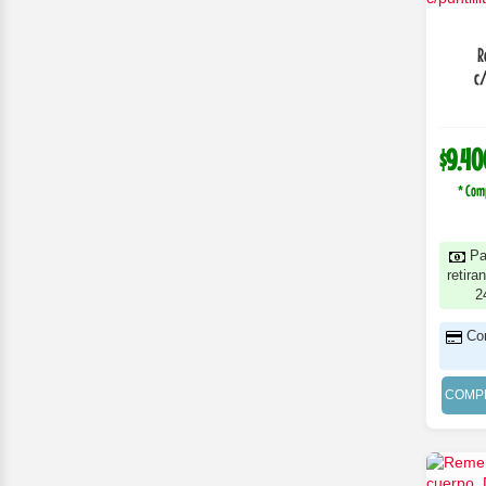
R
c/
$9.40
* Com
Pa
retira
2
Co
COMP