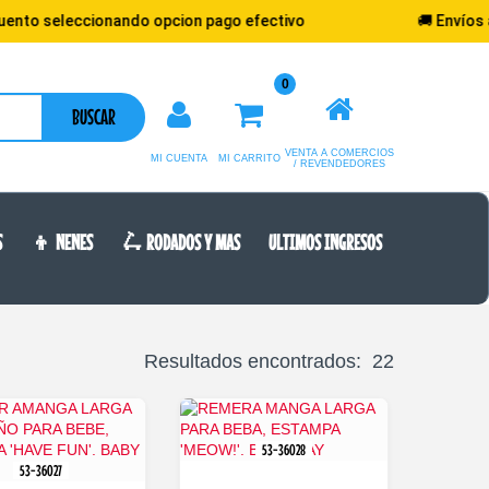
cionando opcion pago efectivo
🚚 Envíos a todo el p
0
BUSCAR
VENTA A COMERCIOS
MI CUENTA
MI CARRITO
/ REVENDEDORES
S
👦 NENES
🛴 RODADOS Y MAS
ULTIMOS INGRESOS
Resultados encontrados: 22
53-36028
53-36027