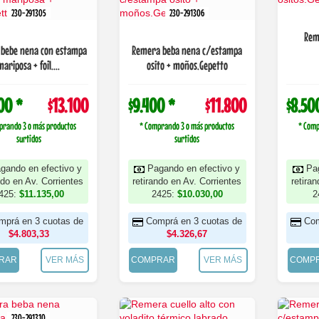
230-291305
230-291306
Rem
bebe nena con estampa
Remera beba nena c/estampa
mariposa + foil....
osito + moños.Gepetto
00 *
$13.100
$9.400 *
$11.800
$8.50
prando 3 o más productos
* Comprando 3 o más productos
* Comp
surtidos
surtidos
gando en efectivo y
Pagando en efectivo y
Pa
ndo en Av. Corrientes
retirando en Av. Corrientes
retira
425:
$11.135,00
2425:
$10.030,00
2
mprá en 3 cuotas de
Comprá en 3 cuotas de
Com
$4.803,33
$4.326,67
RAR
VER MÁS
COMPRAR
VER MÁS
COMP
230-291310