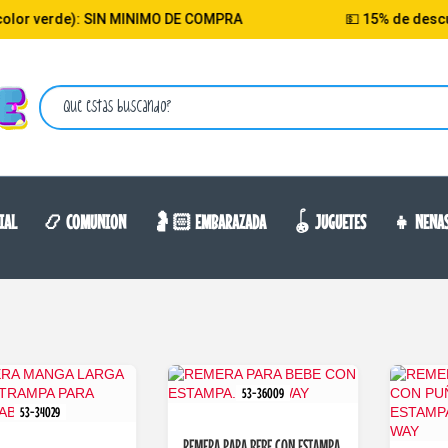
e): SIN MINIMO DE COMPRA
💵 15% de descuento selec
IAL
📿 COMUNION
🤰🏻 EMBARAZADA
🪀 JUGUETES
👧 NENA
53-36009
53-34029
REMERA PARA BEBE CON ESTAMPA.