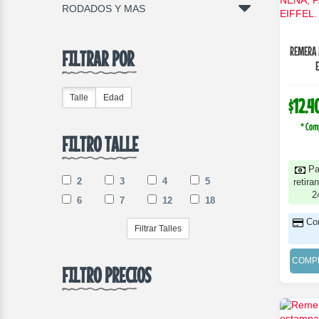
RODADOS Y MAS
REMERA 
FILTRAR POR
E
Talle
Edad
$12.4
* Com
FILTRO TALLE
Pa
2
3
4
5
retira
2
6
7
12
18
Co
Filtrar Talles
COMP
FILTRO PRECIOS