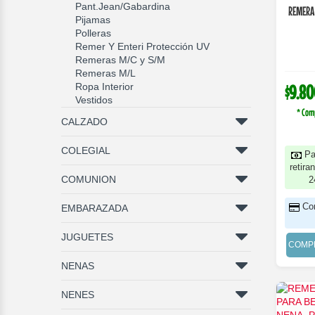
Pant.Jean/Gabardina
REMERA
Pijamas
Polleras
Remer Y Enteri Protección UV
Remeras M/C y S/M
Remeras M/L
Ropa Interior
$9.80
Vestidos
* Com
CALZADO
COLEGIAL
Pa
retira
COMUNION
2
Co
EMBARAZADA
JUGUETES
COMP
NENAS
NENES