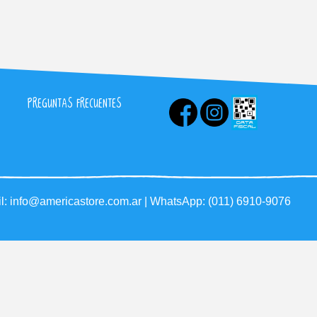
PREGUNTAS FRECUENTES
l:
info@americastore.com.ar
| WhatsApp:
(011) 6910-9076