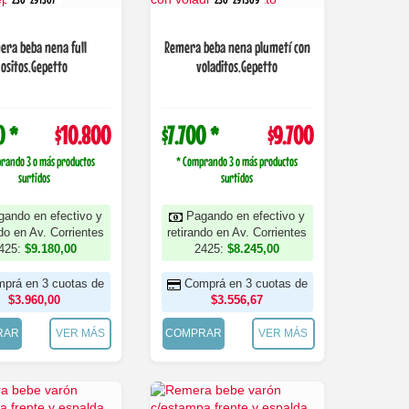
era beba nena full
Remera beba nena plumetí con
ositos.Gepetto
voladitos.Gepetto
0 *
$10.800
$7.700 *
$9.700
rando 3 o más productos
* Comprando 3 o más productos
surtidos
surtidos
gando en efectivo y
Pagando en efectivo y
ndo en Av. Corrientes
retirando en Av. Corrientes
425:
$9.180,00
2425:
$8.245,00
prá en 3 cuotas de
Comprá en 3 cuotas de
$3.960,00
$3.556,67
RAR
VER MÁS
COMPRAR
VER MÁS