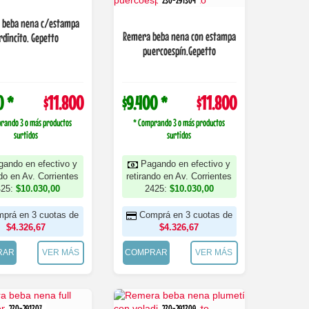
230-291304
 beba nena c/estampa
Remera beba nena con estampa
rdincito. Gepetto
puercoespín.Gepetto
0 *
$11.800
$9.400 *
$11.800
rando 3 o más productos
* Comprando 3 o más productos
surtidos
surtidos
gando en efectivo y
Pagando en efectivo y
ndo en Av. Corrientes
retirando en Av. Corrientes
425:
$10.030,00
2425:
$10.030,00
prá en 3 cuotas de
Comprá en 3 cuotas de
$4.326,67
$4.326,67
RAR
VER MÁS
COMPRAR
VER MÁS
230-291307
230-291309