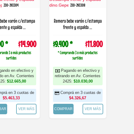
230-293304
230-293308
bebe varón c/estampa
Remera bebe varón c/estampa
ente y espalda ...
frente y espalda ...
00 *
$14.900
$9.400 *
$11.800
rando 3 o más productos
* Comprando 3 o más productos
surtidos
surtidos
gando en efectivo y
Pagando en efectivo y
ndo en Av. Corrientes
retirando en Av. Corrientes
425:
$12.665,00
2425:
$10.030,00
prá en 3 cuotas de
Comprá en 3 cuotas de
$5.463,33
$4.326,67
RAR
VER MÁS
COMPRAR
VER MÁS