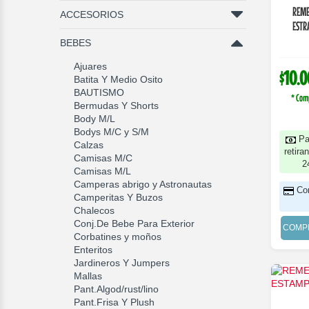
REME
ACCESORIOS
ESTR
BEBES
Ajuares
$10.0
Batita Y Medio Osito
BAUTISMO
* Com
Bermudas Y Shorts
Body M/L
Bodys M/C y S/M
Pa
Calzas
retira
Camisas M/C
2
Camisas M/L
Camperas abrigo y Astronautas
Co
Camperitas Y Buzos
Chalecos
Conj.De Bebe Para Exterior
COMP
Corbatines y moños
Enteritos
Jardineros Y Jumpers
Mallas
Pant.Algod/rust/lino
Pant.Frisa Y Plush