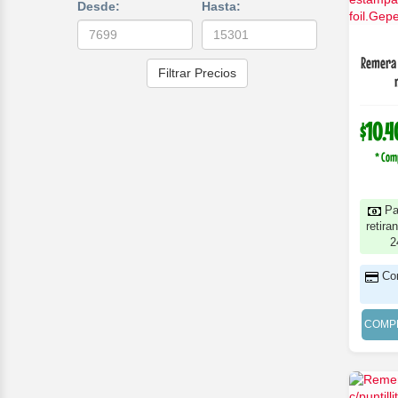
Desde:
Hasta:
Remera 
Filtrar Precios
$10.4
* Com
Pa
retira
2
Co
COMP