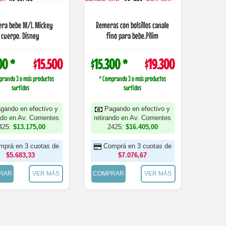
ra bebe M/L Mickey
Remeras con bolsillos canale
cuerpo. Disney
fino para bebe.Pilim
00 *
$15.500
$15.300 *
$19.300
prando 3 o más productos
* Comprando 3 o más productos
surtidos
surtidos
gando en efectivo y
Pagando en efectivo y
ndo en Av. Corrientes
retirando en Av. Corrientes
425:
$13.175,00
2425:
$16.405,00
mprá en 3 cuotas de
Comprá en 3 cuotas de
$5.683,33
$7.076,67
RAR
VER MÁS
COMPRAR
VER MÁS