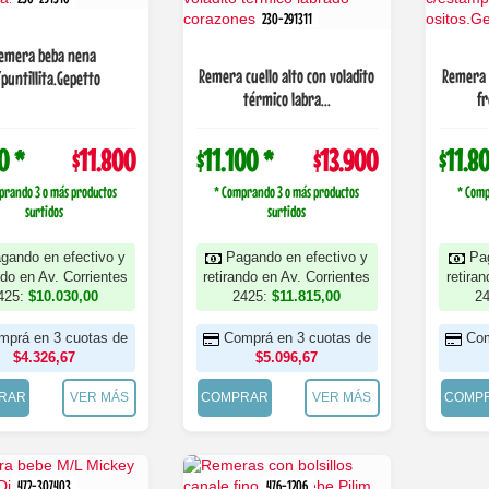
230-291311
emera beba nena
Remera cuello alto con voladito
Remera 
puntillita.Gepetto
térmico labra...
fr
0 *
$11.800
$11.100 *
$13.900
$11.8
prando 3 o más productos
* Comprando 3 o más productos
* Comp
surtidos
surtidos
gando en efectivo y
Pagando en efectivo y
Pa
ndo en Av. Corrientes
retirando en Av. Corrientes
retira
425:
$10.030,00
2425:
$11.815,00
2
mprá en 3 cuotas de
Comprá en 3 cuotas de
Com
$4.326,67
$5.096,67
RAR
VER MÁS
COMPRAR
VER MÁS
COMP
472-307403
476-1206