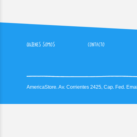
QUIENES SOMOS
CONTACTO
AmericaStore.
Av. Corrientes 2425, Cap. Fed.
Emai