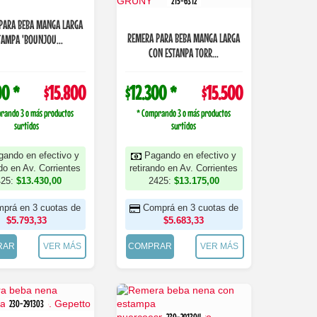
215-6312
PARA BEBA MANGA LARGA
REMERA PARA BEBA MANGA LARGA
TAMPA 'BOUNJOU...
CON ESTANPA TORR...
00 *
$15.800
$12.300 *
$15.500
rando 3 o más productos
* Comprando 3 o más productos
surtidos
surtidos
gando en efectivo y
Pagando en efectivo y
ndo en Av. Corrientes
retirando en Av. Corrientes
425:
$13.430,00
2425:
$13.175,00
prá en 3 cuotas de
Comprá en 3 cuotas de
$5.793,33
$5.683,33
RAR
VER MÁS
COMPRAR
VER MÁS
230-291303