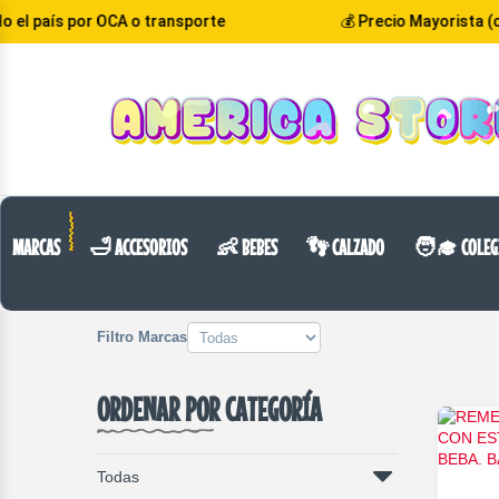
or OCA o transporte
💰 Precio Mayorista (color verd
VOLVER
CATEGORIA
MARCAS
🛁 ACCESORIOS
👶 BEBES
👣 CALZADO
🧑‍🎓 COLEG
Filtro Marcas
ORDENAR POR CATEGORÍA
Todas