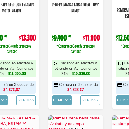
 PARA BEBE CON ESTAMPA
REMERA MANGA LARGA BEBA 'LOVE'.
REMERA 
MOTO. RUABEL
RIMBI
ES
0 *
$13.300
$9.400 *
$11.800
$12.6
prando 3 o más productos
* Comprando 3 o más productos
* Comp
surtidos
surtidos
gando en efectivo y
Pagando en efectivo y
Pa
ndo en Av. Corrientes
retirando en Av. Corrientes
retira
425:
$11.305,00
2425:
$10.030,00
2
mprá en 3 cuotas de
Comprá en 3 cuotas de
Com
$4.876,67
$4.326,67
RAR
VER MÁS
COMPRAR
VER MÁS
COMP