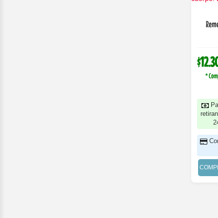
Reme
$12.3
* Com
Pa
retira
2
Co
COMP