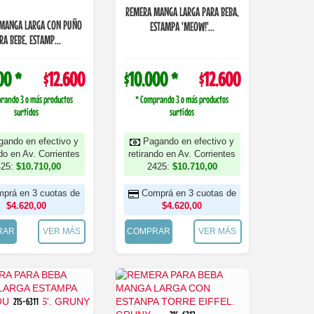
REMERA MANGA LARGA PARA BEBA,
MANGA LARGA CON PUÑO
ESTAMPA 'MEOW!'...
RA BEBE, ESTAMP...
00 *
$12.600
$10.000 *
$12.600
rando 3 o más productos
* Comprando 3 o más productos
surtidos
surtidos
gando en efectivo y
Pagando en efectivo y
ndo en Av. Corrientes
retirando en Av. Corrientes
425:
$10.710,00
2425:
$10.710,00
prá en 3 cuotas de
Comprá en 3 cuotas de
$4.620,00
$4.620,00
RAR
VER MÁS
COMPRAR
VER MÁS
215-6311