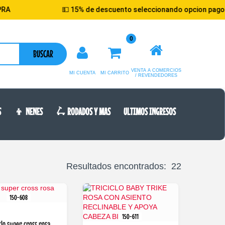
💵 15% de descuento seleccionando opcion pago efectivo
0
BUSCAR
VENTA A COMERCIOS
MI CUENTA
MI CARRITO
/ REVENDEDORES
S
👦 NENES
🛴 RODADOS Y MAS
ULTIMOS INGRESOS
Resultados encontrados: 22
150-608
150-611
clo super cross rosa