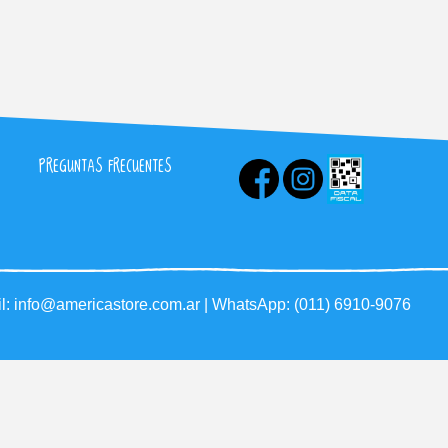
PREGUNTAS FRECUENTES
l:
info@americastore.com.ar
| WhatsApp:
(011) 6910-9076