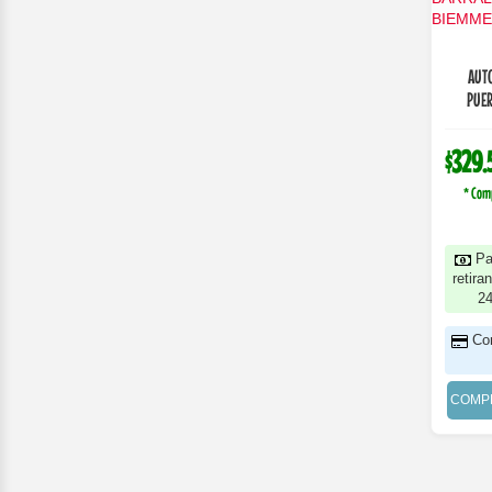
AUTO
PUER
$329.
* Com
Pa
retira
2
Co
COMP