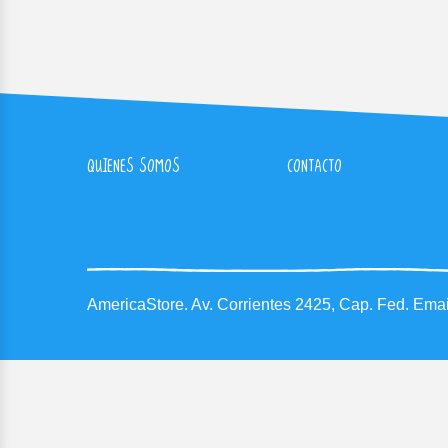
QUIENES SOMOS
CONTACTO
AmericaStore.
Av. Corrientes 2425, Cap. Fed.
Emai