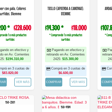
er con pala. Colores
TRILLO (APRENDA A CAMINAR).
ANDAR
surtidos. Biemme
BIEMME
200 *
$228.600
$14.300 *
$18.000
$107.
prando 1 o más productos
* Comprando 1 o más productos
* Comp
surtidos
surtidos
gando en efectivo y
Pagando en efectivo y
Pa
ndo en Av. Corrientes
retirando en Av. Corrientes
retira
425:
$194.310,00
2425:
$15.300,00
24
mprá en 3 cuotas de
Comprá en 3 cuotas de
Com
$83.820,00
$6.600,00
RAR
VER MÁS
COMPRAR
VER MÁS
COMP
150-2301
150-4184