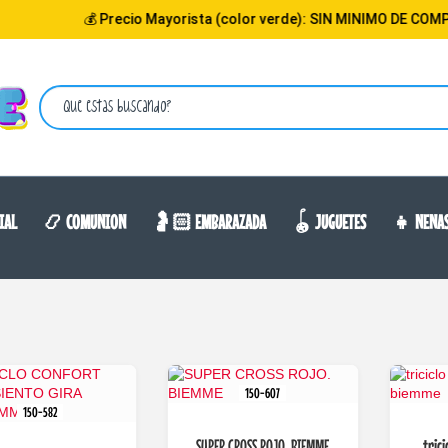
💰 Precio Mayorista (color verde): SIN MINIMO DE COMPRA
IAL
📿 COMUNION
🤰🏻 EMBARAZADA
🪀 JUGUETES
👧 NENA
150-607
150-582
SUPER CROSS ROJO. BIEMME
trici