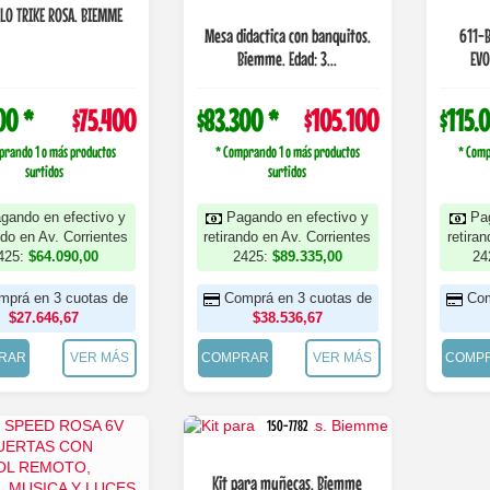
CLO TRIKE ROSA. BIEMME
Mesa didactica con banquitos.
611-B TRICICLO BABY TR
Biemme. Edad: 3...
EVO
00 *
$75.400
$83.300 *
$105.100
$115.
prando 1 o más productos
* Comprando 1 o más productos
* Comp
surtidos
surtidos
gando en efectivo y
Pagando en efectivo y
Pa
ndo en Av. Corrientes
retirando en Av. Corrientes
retira
425:
$64.090,00
2425:
$89.335,00
24
mprá en 3 cuotas de
Comprá en 3 cuotas de
Com
$27.646,67
$38.536,67
RAR
VER MÁS
COMPRAR
VER MÁS
COMP
150-7782
Kit para muñecas. Biemme