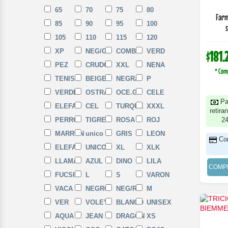
65
70
75
80
Farm
85
90
95
100
105
110
115
120
XP
NEG/GR
COMBIN
VERD
$181.
PEZ
CRUDO
XXL
NENA
* Com
TENIS
BEIGE
NEGRA
P
VERDE
OSTRA
OCE.GS
CELE
Pa
ELEFAN
CEL
TURQUE
XXXL
retira
PERRO
TIGRE
ROSA
ROJ
2
MARRON
unico
GRIS
LEON
Co
ELEFA
UNICOR
XL
XLK
LLAMA
AZUL
DINO
LILA
COMP
FUCSIA
L
S
VARON
VACA
NEGRO
NEG/RO
M
VER
VOLEY
BLANCO
UNISEX
AQUA
JEAN
DRAGON
XS