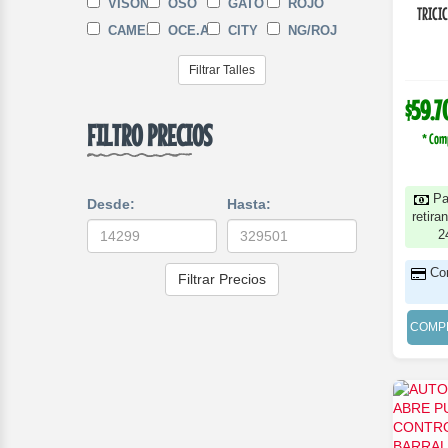
VISON
OSO
GATO
ROJO
TRICI
CAMEL
OCE.AZ
CITY
NG/ROJ
Filtrar Talles
$59.7
FILTRO PRECIOS
* Com
Pa
Desde:
Hasta:
retira
2
Co
Filtrar Precios
COMP