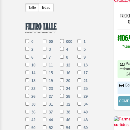
Talle
Edad
TRICIC
A
FILTRO TALLE
$106.
0
00
000
1
* Com
2
3
4
5
6
7
8
9
Pa
10
11
12
13
retira
14
15
16
17
2
18
19
20
21
Co
22
23
24
25
26
27
28
29
COMP
30
31
32
34
36
37
38
40
42
44
46
48
50
52
54
60