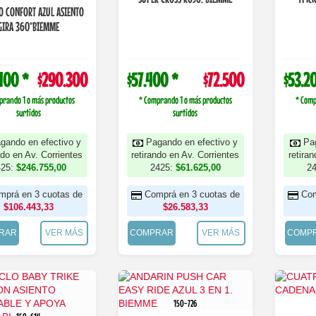
O CONFORT AZUL ASIENTO
GIRA 360°BIEMME
100 *
$290.300
$57.400 *
$72.500
$53.2
prando 1 o más productos
* Comprando 1 o más productos
* Comp
surtidos
surtidos
gando en efectivo y
Pagando en efectivo y
Pa
ndo en Av. Corrientes
retirando en Av. Corrientes
retira
425:
$246.755,00
2425:
$61.625,00
2
mprá en 3 cuotas de
Comprá en 3 cuotas de
Com
$106.443,33
$26.583,33
RAR
VER MÁS
COMPRAR
VER MÁS
COMP
150-726