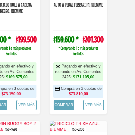
ICICLO BULL A CADENA
AUTO A PEDAL FERRARI F1. BIEMME
NEGRO. BIEMME
100 *
$199.500
$159.600 *
$201.300
rando 1 o más productos
* Comprando 1 o más productos
surtidos
surtidos
gando en efectivo y
Pagando en efectivo y
ndo en Av. Corrientes
retirando en Av. Corrientes
25:
$169.575,00
2425:
$171.105,00
prá en 3 cuotas de
Comprá en 3 cuotas de
$73.150,00
$73.810,00
RAR
VER MÁS
COMPRAR
VER MÁS
150-1690
150-2300