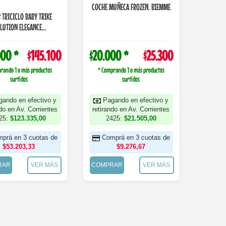
COCHE MUÑECA FROZEN. BIEMME
IKE
LUTION ELEGANCE...
000 *
$145.100
$20.000 *
$25.300
rando 1 o más productos
* Comprando 1 o más productos
surtidos
surtidos
gando en efectivo y
Pagando en efectivo y
ndo en Av. Corrientes
retirando en Av. Corrientes
25:
$123.335,00
2425:
$21.505,00
prá en 3 cuotas de
Comprá en 3 cuotas de
$53.203,33
$9.276,67
RAR
VER MÁS
COMPRAR
VER MÁS