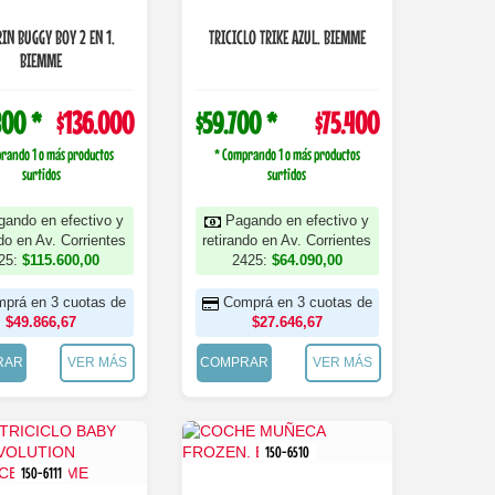
IN BUGGY BOY 2 EN 1.
TRICICLO TRIKE AZUL. BIEMME
BIEMME
800 *
$136.000
$59.700 *
$75.400
rando 1 o más productos
* Comprando 1 o más productos
surtidos
surtidos
gando en efectivo y
Pagando en efectivo y
ndo en Av. Corrientes
retirando en Av. Corrientes
25:
$115.600,00
2425:
$64.090,00
prá en 3 cuotas de
Comprá en 3 cuotas de
$49.866,67
$27.646,67
RAR
VER MÁS
COMPRAR
VER MÁS
150-6510
150-6111