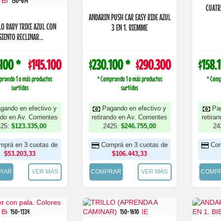
150-614
CUATR
ANDARIN PUSH CAR EASY RIDE AZUL
LO BABY TRIKE AZUL CON
3 EN 1. BIEMME
SIENTO RECLINAB...
400 *
$145.100
$230.100 *
$290.300
$158.
prando 1 o más productos
* Comprando 1 o más productos
* Comp
surtidos
surtidos
gando en efectivo y
Pagando en efectivo y
Pa
ndo en Av. Corrientes
retirando en Av. Corrientes
retira
425:
$123.335,00
2425:
$246.755,00
24
mprá en 3 cuotas de
Comprá en 3 cuotas de
Com
$53.203,33
$106.443,33
RAR
VER MÁS
COMPRAR
VER MÁS
COMP
150-1334
150-1610