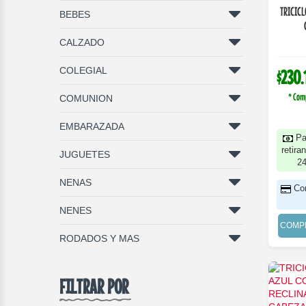
TRICICL
BEBES
CALZADO
COLEGIAL
$230.
* Com
COMUNION
EMBARAZADA
Pa
retira
JUGUETES
2
NENAS
Co
NENES
COMP
RODADOS Y MAS
FILTRAR POR