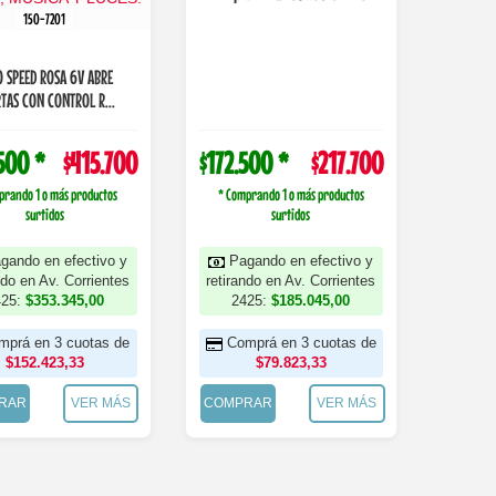
150-7201
 SPEED ROSA 6V ABRE
TAS CON CONTROL R...
500 *
$415.700
$172.500 *
$217.700
prando 1 o más productos
* Comprando 1 o más productos
surtidos
surtidos
gando en efectivo y
Pagando en efectivo y
ndo en Av. Corrientes
retirando en Av. Corrientes
425:
$353.345,00
2425:
$185.045,00
mprá en 3 cuotas de
Comprá en 3 cuotas de
$152.423,33
$79.823,33
RAR
VER MÁS
COMPRAR
VER MÁS