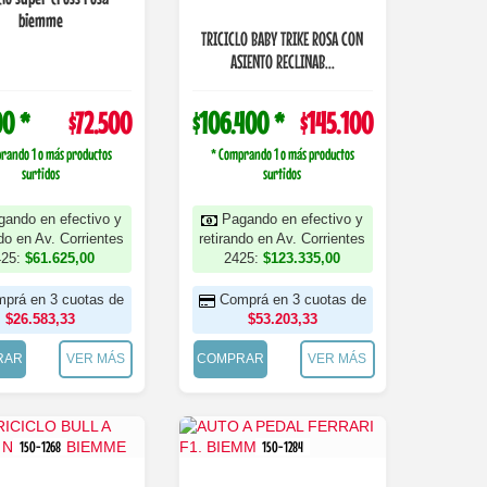
biemme
TRICICLO BABY TRIKE ROSA CON
ASIENTO RECLINAB...
00 *
$72.500
$106.400 *
$145.100
rando 1 o más productos
* Comprando 1 o más productos
surtidos
surtidos
gando en efectivo y
Pagando en efectivo y
ndo en Av. Corrientes
retirando en Av. Corrientes
425:
$61.625,00
2425:
$123.335,00
prá en 3 cuotas de
Comprá en 3 cuotas de
$26.583,33
$53.203,33
RAR
VER MÁS
COMPRAR
VER MÁS
150-1268
150-1284