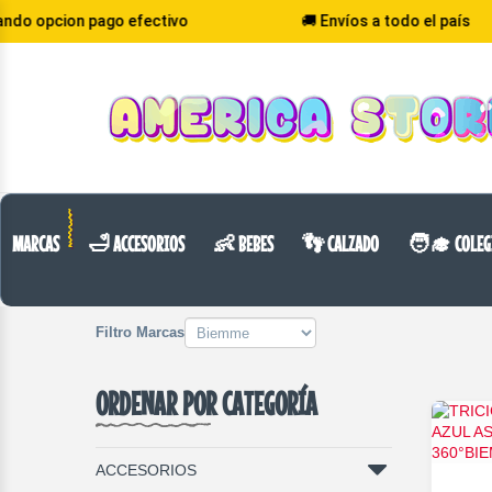
 pago efectivo
🚚 Envíos a todo el país
VOLVER
CATEGORIA
MARCAS
🛁 ACCESORIOS
👶 BEBES
👣 CALZADO
🧑‍🎓 COLEG
Filtro Marcas
ORDENAR POR CATEGORÍA
ACCESORIOS