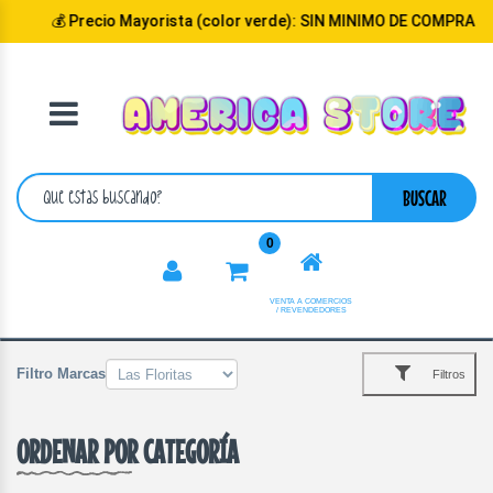
💰 Precio Mayorista (color verde): SIN MINIMO DE COMPRA
VOLVER
CATEGORIA
BUSCAR
0
VENTA A COMERCIOS
/ REVENDEDORES
Filtro Marcas
Filtros
ORDENAR POR CATEGORÍA