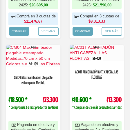
2425:
$26.605,00
2425:
$21.590,00
Comprá en 3 cuotas de
Comprá en 3 cuotas de
$11.476,67
$9.313,33
COMPRAR
VER MÁS
COMPRAR
VER MÁS
56-120
56-104
AC01T ALMOHADÓN ANTI CABEZA . LAS
FLORITAS
CM04 Maxi cambiador plegable
estampado. Medid...
$18.500 *
$23.300
$10.600 *
$13.300
* Comprando 3 o más productos surtidos
* Comprando 3 o más productos surtidos
Pagando en efectivo y
Pagando en efectivo y
retirando en Av. Corrientes
retirando en Av. Corrientes