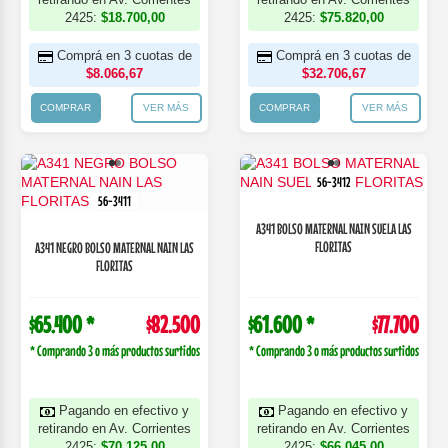
2425:
$18.700,00
2425:
$75.820,00
Comprá en 3 cuotas de
Comprá en 3 cuotas de
$8.066,67
$32.706,67
COMPRAR
VER MÁS
COMPRAR
VER MÁS
56-3412
56-3411
A341 BOLSO MATERNAL NAIN SUELA LAS
FLORITAS
A341 NEGRO BOLSO MATERNAL NAIN LAS
FLORITAS
$65.400 *
$82.500
$61.600 *
$77.700
* Comprando 3 o más productos surtidos
* Comprando 3 o más productos surtidos
Pagando en efectivo y
Pagando en efectivo y
retirando en Av. Corrientes
retirando en Av. Corrientes
2425:
$70.125,00
2425:
$66.045,00