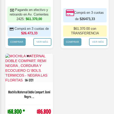
Pagando en efectivo y
Comprá en 3 cuotas
retirando en Av. Corrientes
2425:
$61.370,00
de
$26473,33
Comprá en 3 cuotas de
$61.370.00 con
$26.473,33
TRANSFERENCIA
COMPRAR
VER MÁS
COMPRAR
VER MÁS
56-3731
Mochila Maternal Doble Compart. Remi
Negra , ...
$68.800 *
$86.800