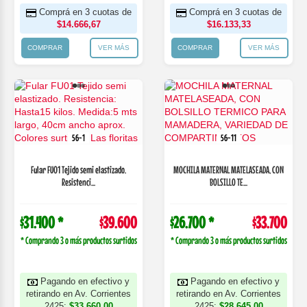
Comprá en 3 cuotas de
Comprá en 3 cuotas de
$14.666,67
$16.133,33
COMPRAR
VER MÁS
COMPRAR
VER MÁS
56-1
56-11
Fular FU01 Tejido semi elastizado.
MOCHILA MATERNAL MATELASEADA, CON
Resistenci...
BOLSILLO TE...
$31.400 *
$39.600
$26.700 *
$33.700
* Comprando 3 o más productos surtidos
* Comprando 3 o más productos surtidos
Pagando en efectivo y
Pagando en efectivo y
retirando en Av. Corrientes
retirando en Av. Corrientes
2425:
$33.660,00
2425:
$28.645,00