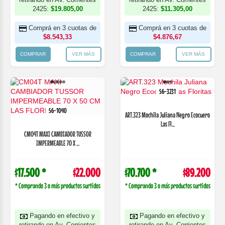
2425:
$19.805,00
2425:
$11.305,00
Comprá en 3 cuotas de
Comprá en 3 cuotas de
$8.543,33
$4.876,67
COMPRAR
VER MÁS
COMPRAR
VER MÁS
56-3231
56-1040
ART.323 Mochila Juliana Negro Ecocuero
Las Fl...
CM04T MAXI CAMBIADOR TUSSOR
IMPERMEABLE 70 X ...
$17.500 *
$22.000
$70.700 *
$89.200
* Comprando 3 o más productos surtidos
* Comprando 3 o más productos surtidos
Pagando en efectivo y
Pagando en efectivo y
retirando en Av. Corrientes
retirando en Av. Corrientes