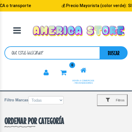
 o transporte
💰 Precio Mayorista (color verde): SI
VOLVER
CATEGORIA
BUSCAR
0
VENTA A COMERCIOS
/ REVENDEDORES
Filtro Marcas
Filtros
ORDENAR POR CATEGORÍA