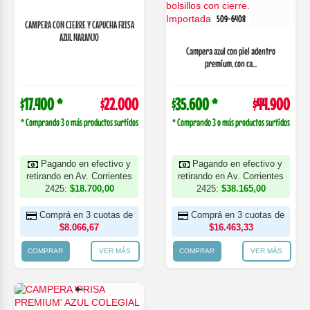
509-6408
CAMPERA CON CIERRE Y CAPUCHA FRISA
AZUL NARANJO
Campera azul con piel adentro
premium, con ca...
$17.400 *
$22.000
$35.600 *
$44.900
* Comprando 3 o más productos surtidos
* Comprando 3 o más productos surtidos
Pagando en efectivo y
Pagando en efectivo y
retirando en Av. Corrientes
retirando en Av. Corrientes
2425:
$18.700,00
2425:
$38.165,00
Comprá en 3 cuotas de
Comprá en 3 cuotas de
$8.066,67
$16.463,33
COMPRAR
VER MÁS
COMPRAR
VER MÁS