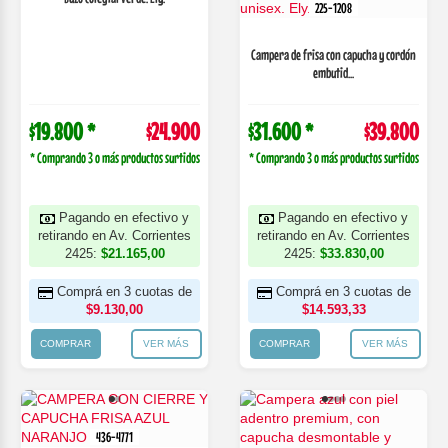
225-1208
Campera de frisa con capucha y cordón
embutid...
$19.800 *
$24.900
$31.600 *
$39.800
* Comprando 3 o más productos surtidos
* Comprando 3 o más productos surtidos
Pagando en efectivo y
Pagando en efectivo y
retirando en Av. Corrientes
retirando en Av. Corrientes
2425:
$21.165,00
2425:
$33.830,00
Comprá en 3 cuotas de
Comprá en 3 cuotas de
$9.130,00
$14.593,33
COMPRAR
VER MÁS
COMPRAR
VER MÁS
436-4771