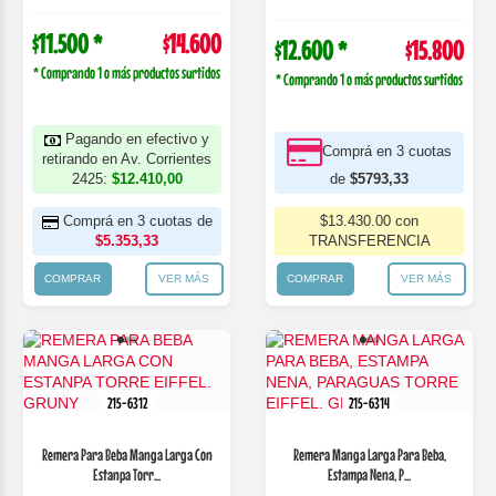
$11.500 *
$14.600
$12.600 *
$15.800
* Comprando 1 o más productos surtidos
* Comprando 1 o más productos surtidos
Pagando en efectivo y
Comprá en 3 cuotas
retirando en Av. Corrientes
2425:
$12.410,00
de
$5793,33
Comprá en 3 cuotas de
$13.430.00 con
$5.353,33
TRANSFERENCIA
COMPRAR
VER MÁS
COMPRAR
VER MÁS
215-6312
215-6314
Remera Para Beba Manga Larga Con
Remera Manga Larga Para Beba,
Estanpa Torr...
Estampa Nena, P...