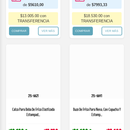
Comprá en 3 cuotas
Comprá en 3 cuotas
de
$4656,67
de
$12320,00
$10.795.00 con
$28.560.00 con
TRANSFERENCIA
TRANSFERENCIA
COMPRAR
VER MÁS
COMPRAR
VER MÁS
215-6657
Calza Lisa Termica Elastizada Para Nene.
Gruny