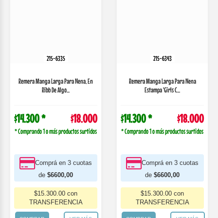
$14.300 *
$18.000
$14.300 *
$18.000
* Comprando 1 o más productos surtidos
* Comprando 1 o más productos surtidos
Comprá en 3 cuotas
Comprá en 3 cuotas
de
$6600,00
de
$6600,00
$15.300.00 con
$15.300.00 con
TRANSFERENCIA
TRANSFERENCIA
COMPRAR
VER MÁS
COMPRAR
VER MÁS
215-6402
215-6603
Pantalon De Algodon Liso Elastizado
Buzo De Frisa Para Bebe Estampa
Para Nena...
Bicicleta. Gruny
$12.100 *
$15.300
$17.300 *
$21.800