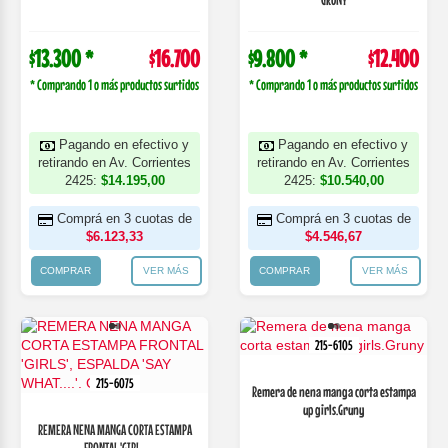
$13.300 *
$16.700
$9.800 *
$12.400
* Comprando 1 o más productos surtidos
* Comprando 1 o más productos surtidos
Pagando en efectivo y
Pagando en efectivo y
retirando en Av. Corrientes
retirando en Av. Corrientes
2425:
$14.195,00
2425:
$10.540,00
Comprá en 3 cuotas de
Comprá en 3 cuotas de
$6.123,33
$4.546,67
COMPRAR
VER MÁS
COMPRAR
VER MÁS
215-6105
215-6075
Remera de nena manga corta estampa
up girls.Gruny
REMERA NENA MANGA CORTA ESTAMPA
FRONTAL 'GIRL...