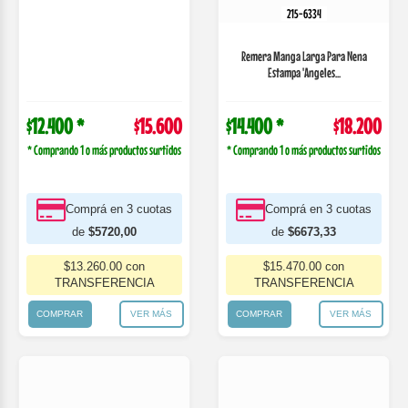
* Comprando 1 o más productos surtidos
* Comprando 1 o más productos surtidos
Comprá en 3 cuotas
Comprá en 3 cuotas
de
$5720,00
de
$6673,33
$13.260.00 con
$15.470.00 con
TRANSFERENCIA
TRANSFERENCIA
COMPRAR
VER MÁS
COMPRAR
VER MÁS
215-6343
Remera Manga Larga Para Nena
215-6335
Estampa 'Girls C...
Remera Manga Larga Para Nena, En
Ribb De Algo...