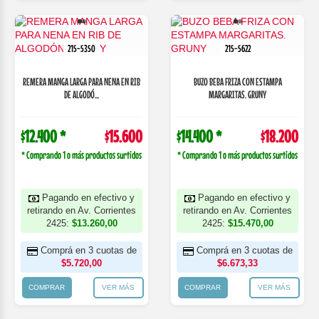
215-5350
215-5622
REMERA MANGA LARGA PARA NENA EN RIB
BUZO BEBA FRIZA CON ESTAMPA
DE ALGODÓ...
MARGARITAS. GRUNY
$12.400 *
$15.600
$14.400 *
$18.200
* Comprando 1 o más productos surtidos
* Comprando 1 o más productos surtidos
Pagando en efectivo y
Pagando en efectivo y
retirando en Av. Corrientes
retirando en Av. Corrientes
2425:
$13.260,00
2425:
$15.470,00
Comprá en 3 cuotas de
Comprá en 3 cuotas de
$5.720,00
$6.673,33
COMPRAR
VER MÁS
COMPRAR
VER MÁS