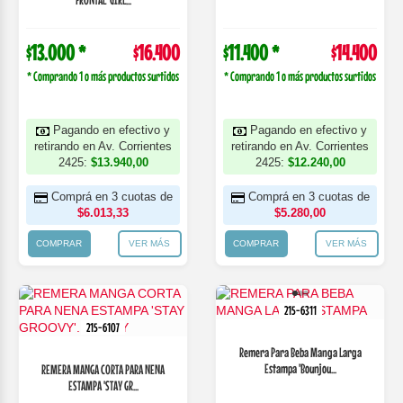
$13.000 *
$16.400
$11.400 *
$14.400
* Comprando 1 o más productos surtidos
* Comprando 1 o más productos surtidos
Pagando en efectivo y
Pagando en efectivo y
retirando en Av. Corrientes
retirando en Av. Corrientes
2425:
$13.940,00
2425:
$12.240,00
Comprá en 3 cuotas de
Comprá en 3 cuotas de
$6.013,33
$5.280,00
COMPRAR
VER MÁS
COMPRAR
VER MÁS
215-6311
215-6107
Remera Para Beba Manga Larga
Estampa 'Bounjou...
REMERA MANGA CORTA PARA NENA
ESTAMPA 'STAY GR...