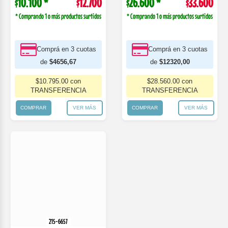
$10.800 *
$13.600
* Comprando 1 o más productos surtidos
Comprá en 3 cuotas
de
$4986,67
$11.560.00 con
TRANSFERENCIA
COMPRAR
VER MÁS