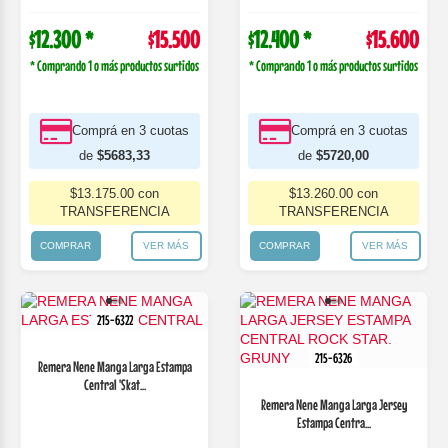
$12.300 *
$15.500
$12.400 *
$15.600
* Comprando 1 o más productos surtidos
* Comprando 1 o más productos surtidos
Comprá en 3 cuotas
Comprá en 3 cuotas
de
$5683,33
de
$5720,00
$13.175.00 con
$13.260.00 con
TRANSFERENCIA
TRANSFERENCIA
COMPRAR
VER MÁS
COMPRAR
VER MÁS
215-6322
215-6326
Remera Nene Manga Larga Estampa
Central 'Skat...
Remera Nene Manga Larga Jersey
Estampa Centra...