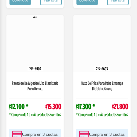
* Comprando 1 o más productos surtidos
* Comprando 1 o más productos surtidos
Comprá en 3 cuotas
Comprá en 3 cuotas
de
$5610,00
de
$7993,33
$13.005.00 con
$18.530.00 con
TRANSFERENCIA
TRANSFERENCIA
COMPRAR
VER MÁS
COMPRAR
VER MÁS
215-6621
215-6641
Calza Para Beba De Friza Elastizada
Buzo De Frisa Para Nena, Con Capucha Y
Estampad...
Estamp...
$10.100 *
$12.700
$26.600 *
$33.600
* Comprando 1 o más productos surtidos
* Comprando 1 o más productos surtidos