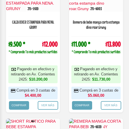
215-5920
215-6003
CALZA BIKER ESTAMPADA PARA NENA.
Remera de bebe manga corta estampa
GRUNY
dino roar.Gruny
$9.500 *
$12.000
$11.000 *
$13.800
* Comprando 1 o más productos surtidos
* Comprando 1 o más productos surtidos
Pagando en efectivo y
Pagando en efectivo y
retirando en Av. Corrientes
retirando en Av. Corrientes
2425:
$10.200,00
2425:
$11.730,00
Comprá en 3 cuotas de
Comprá en 3 cuotas de
$4.400,00
$5.060,00
COMPRAR
VER MÁS
COMPRAR
VER MÁS
215-6020