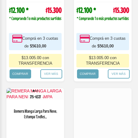
$12.100 *
$15.300
$12.100 *
$15.300
* Comprando 1 o más productos surtidos
* Comprando 1 o más productos surtidos
Comprá en 3 cuotas
Comprá en 3 cuotas
de
$5610,00
de
$5610,00
$13.005.00 con
$13.005.00 con
TRANSFERENCIA
TRANSFERENCIA
COMPRAR
VER MÁS
COMPRAR
VER MÁS
215-6327
215-6334
Remera Manga Larga Para Nene,
Remera Manga Larga Para Nena
Estampa 'Endles...
Estampa 'Angeles...
$12.400 *
$15.600
$14.400 *
$18.200