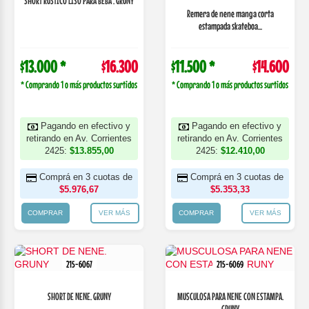
SHORT RUSTICO LISO PARA BEBA . GRUNY
Remera de nene manga corta
estampada skateboa...
$13.000 *
$16.300
$11.500 *
$14.600
* Comprando 1 o más productos surtidos
* Comprando 1 o más productos surtidos
Pagando en efectivo y
Pagando en efectivo y
retirando en Av. Corrientes
retirando en Av. Corrientes
2425:
$13.855,00
2425:
$12.410,00
Comprá en 3 cuotas de
Comprá en 3 cuotas de
$5.976,67
$5.353,33
COMPRAR
VER MÁS
COMPRAR
VER MÁS
215-6067
215-6069
SHORT DE NENE. GRUNY
MUSCULOSA PARA NENE CON ESTAMPA.
GRUNY