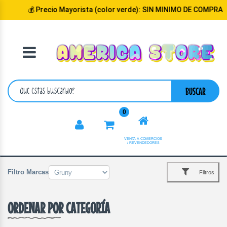
Precio Mayorista (color verde): SIN MINIMO DE COMPRA
VOLVER
CATEGORIA
BUSCAR
0
VENTA A COMERCIOS
/ REVENDEDORES
Filtro Marcas
Filtros
ORDENAR POR CATEGORÍA