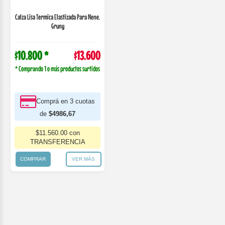
QUIENES SOMOS
CONTACTO
PREGUNTAS FRECUENTES
AmericaStore.
Av. Corrientes 2425, Cap. Fed.
Email:
info@americastore.com.ar
| WhatsApp:
(011) 6910-9076