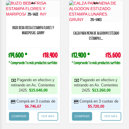
215-5623
215-5903
BUZO BEBA FRISA ESTAMPA FLORES Y
MARIPOSAS. GRUNY
CALZA PARA NENA DE ALGODON ESTIZADO
ESTAMPA L...
$14.600 *
$18.400
$12.400 *
$15.600
* Comprando 1 o más productos surtidos
* Comprando 1 o más productos surtidos
Pagando en efectivo y
Pagando en efectivo y
retirando en Av. Corrientes
retirando en Av. Corrientes
2425:
$15.640,00
2425:
$13.260,00
Comprá en 3 cuotas de
Comprá en 3 cuotas de
$6.746,67
$5.720,00
COMPRAR
VER MÁS
COMPRAR
VER MÁS