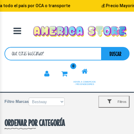
 todo el país por OCA o transporte
💰 Precio Mayoris
VOLVER
CATEGORIA
BUSCAR
0
VENTA A COMERCIOS
/ REVENDEDORES
Filtro Marcas
Filtros
ORDENAR POR CATEGORÍA