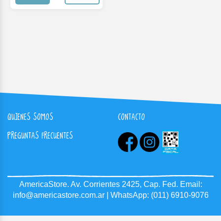
QUIENES SOMOS
CONTACTO
PREGUNTAS FRECUENTES
AmericaStore.
Av. Corrientes 2425, Cap. Fed.
Email:
info@americastore.com.ar
| WhatsApp:
(011) 6910-9076