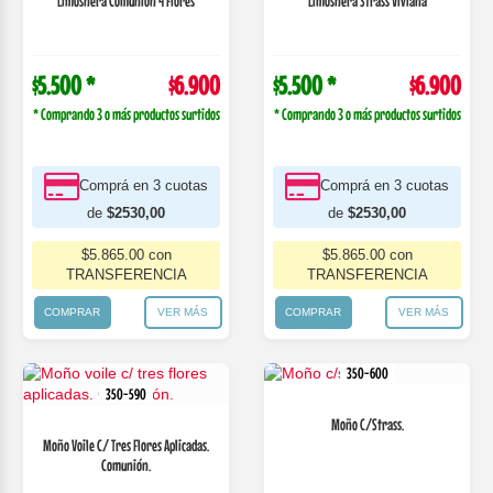
Limosnera Comunion 4 Flores
Limosnera Strass Viviana
$5.500 *
$6.900
$5.500 *
$6.900
* Comprando 3 o más productos surtidos
* Comprando 3 o más productos surtidos
Comprá en 3 cuotas
Comprá en 3 cuotas
de
$2530,00
de
$2530,00
$5.865.00 con
$5.865.00 con
TRANSFERENCIA
TRANSFERENCIA
COMPRAR
VER MÁS
COMPRAR
VER MÁS
350-600
350-590
Moño C/Strass.
Moño Voile C/ Tres Flores Aplicadas.
Comunión.