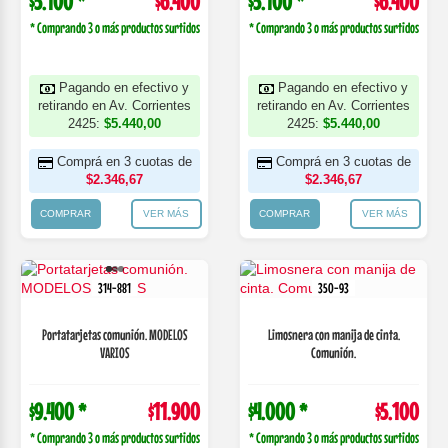
$5.100 *
$6.400
$5.100 *
$6.400
* Comprando 3 o más productos surtidos
* Comprando 3 o más productos surtidos
Pagando en efectivo y
Pagando en efectivo y
retirando en Av. Corrientes
retirando en Av. Corrientes
2425:
$5.440,00
2425:
$5.440,00
Comprá en 3 cuotas de
Comprá en 3 cuotas de
$2.346,67
$2.346,67
COMPRAR
VER MÁS
COMPRAR
VER MÁS
314-881
350-93
Portatarjetas comunión. MODELOS
Limosnera con manija de cinta.
VARIOS
Comunión.
$9.400 *
$11.900
$4.000 *
$5.100
* Comprando 3 o más productos surtidos
* Comprando 3 o más productos surtidos