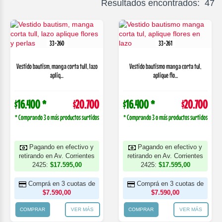
Resultados encontrados: 47
33-260
33-261
Vestido bautism, manga corta tull, lazo
Vestido bautismo manga corta tul,
apliq...
aplique flo...
$16.400 *
$20.700
$16.400 *
$20.700
* Comprando 3 o más productos surtidos
* Comprando 3 o más productos surtidos
Pagando en efectivo y
Pagando en efectivo y
retirando en Av. Corrientes
retirando en Av. Corrientes
2425:
$17.595,00
2425:
$17.595,00
Comprá en 3 cuotas de
Comprá en 3 cuotas de
$7.590,00
$7.590,00
COMPRAR
VER MÁS
COMPRAR
VER MÁS