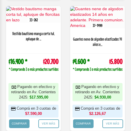
33-262
37-1499
Vestido bautismo manga corta tul,
apluque de ...
Guantes nene de algodon elastizados 14
años e...
$16.400 *
$20.700
$4.600 *
$5.800
* Comprando 3 o más productos surtidos
* Comprando 3 o más productos surtidos
Pagando en efectivo y
Pagando en efectivo y
retirando en Av. Corrientes
retirando en Av. Corrientes
2425:
$17.595,00
2425:
$4.930,00
Comprá en 3 cuotas de
Comprá en 3 cuotas de
$7.590,00
$2.126,67
COMPRAR
VER MÁS
COMPRAR
VER MÁS