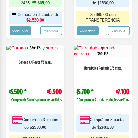
2425:
$5.865,00
de
$2530,00
Comprá en 3 cuotas de
$5.865.00 con
$2.530,00
TRANSFERENCIA
COMPRAR
VER MÁS
COMPRAR
VER MÁS
350-115
350-136
Corona C/Flores Y Strass.
Tiara Doble Perlada C/Strass.
$5.500 *
$6.900
$5.700 *
$7.100
* Comprando 3 o más productos surtidos
* Comprando 3 o más productos surtidos
Comprá en 3 cuotas
Comprá en 3 cuotas
de
$2530,00
de
$2603,33