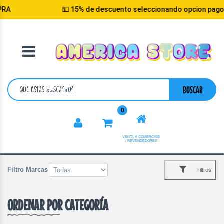
💵 15% de descuento seleccionando opcion pago efe
VOLVER
CATEGORIA
BUSCAR
0
VENTA A COMERCIOS
/ REVENDEDORES
Filtro Marcas
Filtros
ORDENAR POR CATEGORÍA