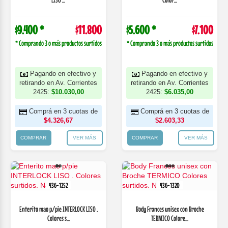
$9.400 *
$11.800
$5.600 *
$7.100
* Comprando 3 o más productos surtidos
* Comprando 3 o más productos surtidos
Pagando en efectivo y
Pagando en efectivo y
retirando en Av. Corrientes
retirando en Av. Corrientes
2425:
$10.030,00
2425:
$6.035,00
Comprá en 3 cuotas de
Comprá en 3 cuotas de
$4.326,67
$2.603,33
COMPRAR
VER MÁS
COMPRAR
VER MÁS
436-1252
436-1320
Enterito mao p/pie INTERLOCK LISO .
Body Frances unisex con Broche
Colores s...
TERMICO Colore...