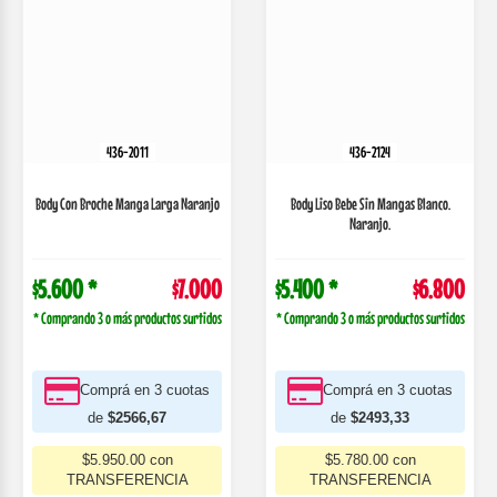
436-2011
436-2124
Body Con Broche Manga Larga Naranjo
Body Liso Bebe Sin Mangas Blanco.
Naranjo.
$5.600 *
$7.000
$5.400 *
$6.800
* Comprando 3 o más productos surtidos
* Comprando 3 o más productos surtidos
Comprá en 3 cuotas
Comprá en 3 cuotas
de
$2566,67
de
$2493,33
$5.950.00 con
$5.780.00 con
TRANSFERENCIA
TRANSFERENCIA
COMPRAR
VER MÁS
COMPRAR
VER MÁS