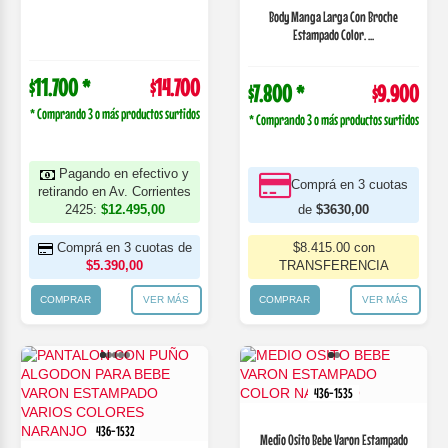
Body Manga Larga Con Broche
Estampado Color. ...
$11.700 *
$14.700
$7.800 *
$9.900
* Comprando 3 o más productos surtidos
* Comprando 3 o más productos surtidos
Pagando en efectivo y
Comprá en 3 cuotas
retirando en Av. Corrientes
2425:
$12.495,00
de
$3630,00
Comprá en 3 cuotas de
$8.415.00 con
$5.390,00
TRANSFERENCIA
COMPRAR
VER MÁS
COMPRAR
VER MÁS
436-1535
436-1532
Medio Osito Bebe Varon Estampado