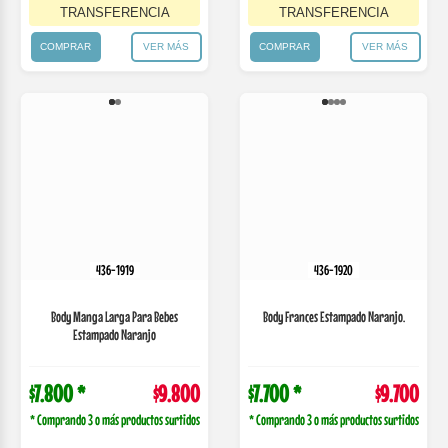
436-1919
436-1920
Body Manga Larga Para Bebes
Body Frances Estampado Naranjo.
Estampado Naranjo
$7.800 *
$9.800
$7.700 *
$9.700
* Comprando 3 o más productos surtidos
* Comprando 3 o más productos surtidos
Comprá en 3 cuotas
Comprá en 3 cuotas
de
$3593,33
de
$3556,67
$8.330.00 con
$8.245.00 con