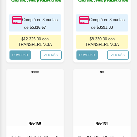
$12.325.00 con
$8.330.00 con
TRANSFERENCIA
TRANSFERENCIA
COMPRAR
VER MÁS
COMPRAR
VER MÁS
436-1720
436-1761
Body Frances Con Broche Estampado
Pijama Bebe 2 Piezas, Buzo Estampado.
Colores Sur...
Naranjo
$6.800 *
$8.600
$14.000 *
$17.600
* Comprando 3 o más productos surtidos
* Comprando 3 o más productos surtidos