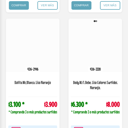
436-2146
436-2220
Batita Mc.Blanca. Liso Naranjo
Body M/L Bebe. Liso Colores Surtidos.
Naranjo.
$3.100 *
$3.900
$6.300 *
$8.000
* Comprando 3 o más productos surtidos
* Comprando 3 o más productos surtidos
Comprá en 3 cuotas
Comprá en 3 cuotas
de
$1430,00
de
$2933,33
$3.315.00 con
$6.800.00 con
TRANSFERENCIA
TRANSFERENCIA