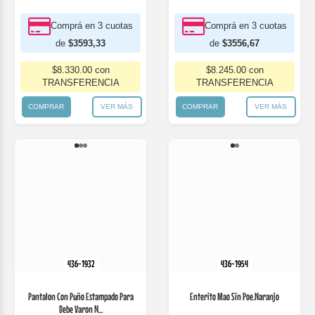
TRANSFERENCIA
TRANSFERENCIA
COMPRAR
VER MÁS
COMPRAR
VER MÁS
436-1932
436-1954
Pantalon Con Puño Estampado Para
Enterito Mao Sin Poe.Naranjo
Bebe Varon N...
$6.400 *
$8.000
$12.300 *
$15.600
* Comprando 3 o más productos surtidos
* Comprando 3 o más productos surtidos