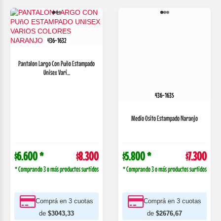
436-1635
436-1632
Medio Osito Estampado Naranjo
Pantalon Largo Con Puño Estampado
Unisex Vari...
$6.600 *
$8.300
$5.800 *
$7.300
* Comprando 3 o más productos surtidos
* Comprando 3 o más productos surtidos
Comprá en 3 cuotas
Comprá en 3 cuotas
de
$3043,33
de
$2676,67
$7.055.00 con
$6.205.00 con
TRANSFERENCIA
TRANSFERENCIA
COMPRAR
VER MÁS
COMPRAR
VER MÁS