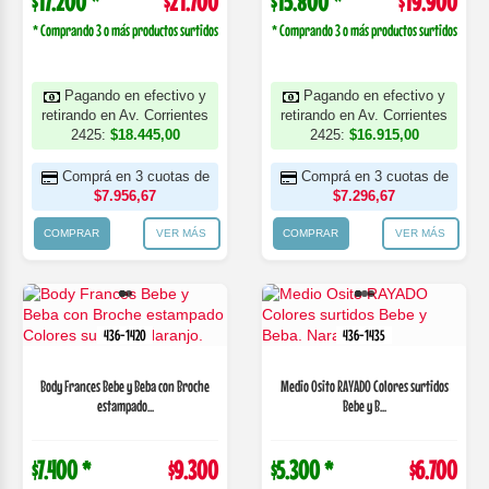
$17.200 *
$21.700
$15.800 *
$19.900
* Comprando 3 o más productos surtidos
* Comprando 3 o más productos surtidos
Pagando en efectivo y
Pagando en efectivo y
retirando en Av. Corrientes
retirando en Av. Corrientes
2425:
$18.445,00
2425:
$16.915,00
Comprá en 3 cuotas de
Comprá en 3 cuotas de
$7.956,67
$7.296,67
COMPRAR
VER MÁS
COMPRAR
VER MÁS
436-1420
436-1435
Body Frances Bebe y Beba con Broche
Medio Osito RAYADO Colores surtidos
estampado...
Bebe y B...
$7.400 *
$9.300
$5.300 *
$6.700