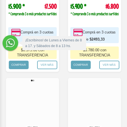
Comprá en 3 cuotas
Comprá en 3 cuotas
de
$2750,00
de
$2493,33
$6.375.00 con
$5.780.00 con
TRANSFERENCIA
TRANSFERENCIA
COMPRAR
VER MÁS
COMPRAR
VER MÁS
¡Escribinos! de Lunes a Viernes de 8
a 17. y Sábados de 8 a 13 hs.
436-2321
436-2335
Body Con Broche M/C Liso. Colores
Medio Osito. Liso Colores Surtidos.
Surtidos. N...
Naranjo.