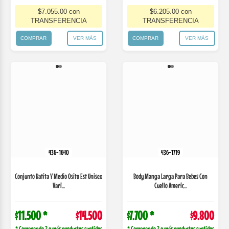
436-1640
Conjunto Batita Y Medio Osito Est Unisex
Vari...
436-1719
Body Manga Larga Para Bebes Con
Cuello Americ...
$11.500 *
$14.500
$7.700 *
$9.800
* Comprando 3 o más productos surtidos
* Comprando 3 o más productos surtidos
Comprá en 3 cuotas
Comprá en 3 cuotas
de
$5316,67
de
$3593,33