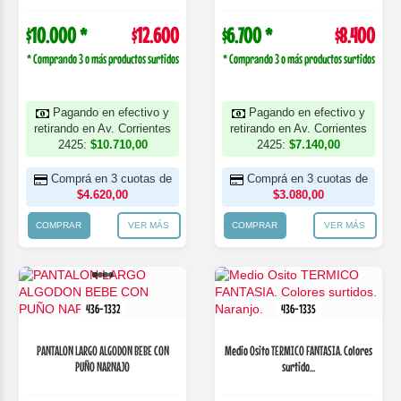
$10.000 *
$12.600
$6.700 *
$8.400
* Comprando 3 o más productos surtidos
* Comprando 3 o más productos surtidos
Pagando en efectivo y
Pagando en efectivo y
retirando en Av. Corrientes
retirando en Av. Corrientes
2425:
$10.710,00
2425:
$7.140,00
Comprá en 3 cuotas de
Comprá en 3 cuotas de
$4.620,00
$3.080,00
COMPRAR
VER MÁS
COMPRAR
VER MÁS
436-1332
436-1335
PANTALON LARGO ALGODON BEBE CON
Medio Osito TERMICO FANTASIA. Colores
PUÑO NARNAJO
surtido...