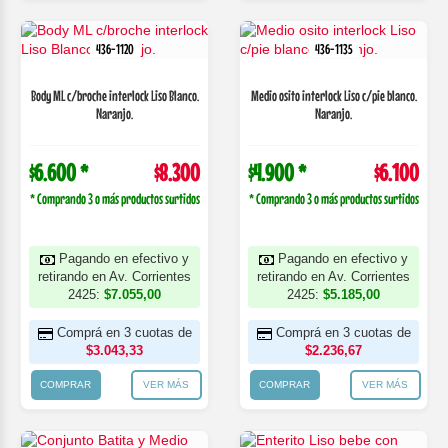
436-1120
436-1135
Body ML c/broche interlock Liso Blanco.
Medio osito interlock Liso c/pie blanco.
Naranjo.
Naranjo.
$6.600 *
$8.300
$4.900 *
$6.100
* Comprando 3 o más productos surtidos
* Comprando 3 o más productos surtidos
Pagando en efectivo y
Pagando en efectivo y
retirando en Av. Corrientes
retirando en Av. Corrientes
2425:
$7.055,00
2425:
$5.185,00
Comprá en 3 cuotas de
Comprá en 3 cuotas de
$3.043,33
$2.236,67
COMPRAR
VER MÁS
COMPRAR
VER MÁS