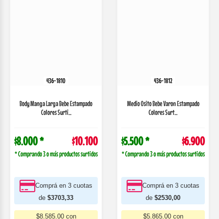
436-1810
436-1812
Body Manga Larga Bebe Estampado
Medio Osito Bebe Varon Estampado
Colores Surti...
Colores Surt...
$8.000 *
$10.100
$5.500 *
$6.900
* Comprando 3 o más productos surtidos
* Comprando 3 o más productos surtidos
Comprá en 3 cuotas
Comprá en 3 cuotas
de
$3703,33
de
$2530,00
$8.585.00 con
$5.865.00 con
TRANSFERENCIA
TRANSFERENCIA
COMPRAR
VER MÁS
COMPRAR
VER MÁS