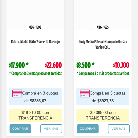
436-1593
436-1625
Batita, Medio Osito Y Gorrito.Naranjo
Body Media Polera Estampado Unisex
Varios Col...
$17.900 *
$22.600
$8.500 *
$10.700
* Comprando 3 o más productos surtidos
* Comprando 3 o más productos surtidos
Comprá en 3 cuotas
Comprá en 3 cuotas
de
$8286,67
de
$3923,33
$19.210.00 con
$9.095.00 con
TRANSFERENCIA
TRANSFERENCIA
COMPRAR
VER MÁS
COMPRAR
VER MÁS