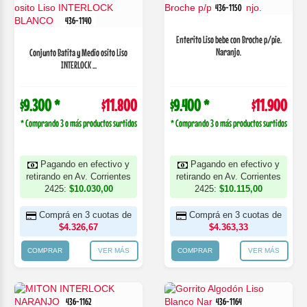
436-1150
436-1140
Enterito Liso bebe con Broche p/pie.
Naranjo.
Conjunto Batita y Medio osito Liso
INTERLOCK ...
$9.300 *
$11.800
$9.400 *
$11.900
* Comprando 3 o más productos surtidos
* Comprando 3 o más productos surtidos
Pagando en efectivo y
Pagando en efectivo y
retirando en Av. Corrientes
retirando en Av. Corrientes
2425:
$10.030,00
2425:
$10.115,00
Comprá en 3 cuotas de
Comprá en 3 cuotas de
$4.326,67
$4.363,33
COMPRAR
VER MÁS
COMPRAR
VER MÁS
436-1162
436-1164