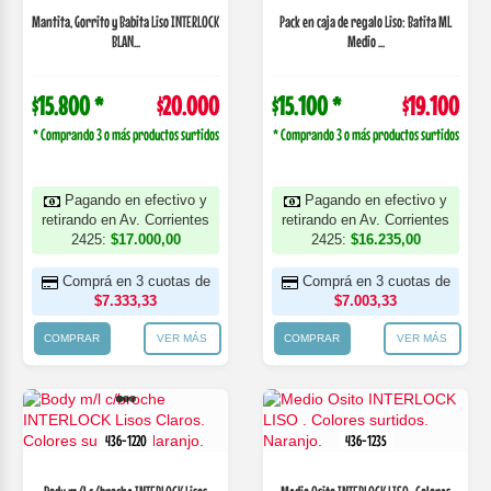
Mantita, Gorrito y Babita Liso INTERLOCK
Pack en caja de regalo Liso: Batita ML
BLAN...
Medio ...
$15.800 *
$20.000
$15.100 *
$19.100
* Comprando 3 o más productos surtidos
* Comprando 3 o más productos surtidos
Pagando en efectivo y
Pagando en efectivo y
retirando en Av. Corrientes
retirando en Av. Corrientes
2425:
$17.000,00
2425:
$16.235,00
Comprá en 3 cuotas de
Comprá en 3 cuotas de
$7.333,33
$7.003,33
COMPRAR
VER MÁS
COMPRAR
VER MÁS
436-1220
436-1235