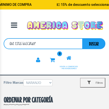
OMPRA
💵 15% de descuento seleccionando opcion pa
VOLVER
CATEGORIA
BUSCAR
0
VENTA A COMERCIOS
/ REVENDEDORES
Filtro Marcas
Filtros
ORDENAR POR CATEGORÍA