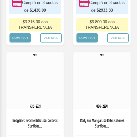
COMPRAR
VER MÁS
COMPRAR
VER MÁS
436-2221
436-2224
Body M/C Broche Ribb Liso. Colores
Body Sin Manga Liso Bebe. Colores
Surtidos. ...
Surtidos. ...
$5.900 *
$7.500
$5.400 *
$6.800
* Comprando 3 o más productos surtidos
* Comprando 3 o más productos surtidos