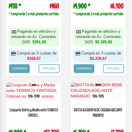
$410 *
$460
$4.900 *
$6.100
* Comprando 3 o más productos surtidos
* Comprando 3 o más productos surtidos
Pagando en efectivo y
Pagando en efectivo y
retirando en Av. Corrientes
retirando en Av. Corrientes
2425:
$391,00
2425:
$5.185,00
Comprá en 3 cuotas de
Comprá en 3 cuotas de
$168,67
$2.236,67
COMPRAR
VER MÁS
COMPRAR
VER MÁS
436-1340
436-1345
Conjunto Batita y Medio osito TERMICO
BATITA ALGODON BEBE CRUZADA ADELANTE
FANTASI...
NARANJO