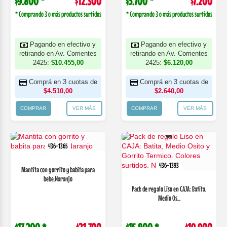
$9.800 *
$12.300
$5.700 *
$7.200
* Comprando 3 o más productos surtidos
* Comprando 3 o más productos surtidos
Pagando en efectivo y
Pagando en efectivo y
retirando en Av. Corrientes
retirando en Av. Corrientes
2425:
$10.455,00
2425:
$6.120,00
Comprá en 3 cuotas de
Comprá en 3 cuotas de
$4.510,00
$2.640,00
COMPRAR
VER MÁS
COMPRAR
VER MÁS
436-1365
436-1393
Mantita con gorrito y babita para
bebe.Naranjo
Pack de regalo Liso en CAJA: Batita,
Medio Os...