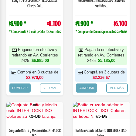
Body m/l c/broche INTERLOCK Lisos
Medio Osito INTERLOCK LISO . Colores
Claros. Col...
surtidos...
$6.400 *
$8.100
$4.900 *
$6.100
* Comprando 3 o más productos surtidos
* Comprando 3 o más productos surtidos
Pagando en efectivo y
Pagando en efectivo y
retirando en Av. Corrientes
retirando en Av. Corrientes
2425:
$6.885,00
2425:
$5.185,00
Comprá en 3 cuotas de
Comprá en 3 cuotas de
$2.970,00
$2.236,67
COMPRAR
VER MÁS
COMPRAR
VER MÁS
436-1240
436-1245
Conjunto Batita y Medio osito INTERLOCK
Batita cruzada adelante INTERLOCK LISO.
LISO ...
Color...