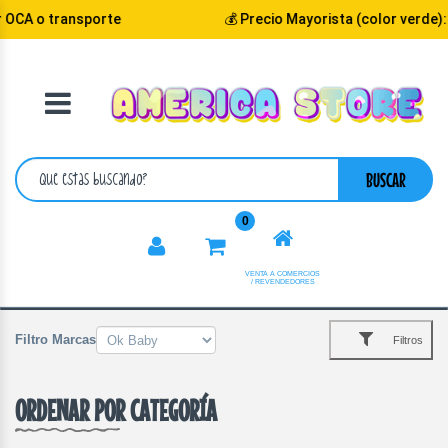
 OCA o transporte
💰 Precio Mayorista (color verde):
VOLVER
CATEGORIA
BUSCAR
0
VENTA A COMERCIOS
/ REVENDEDORES
Filtro Marcas
Filtros
ORDENAR POR CATEGORÍA