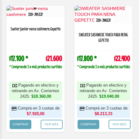
230-295327
230-296327
Sueter junior nena cashmere.Gepetto
SWEATER SASHMERE TOUCH PARA NENA.
GEPETTO
$17.100 *
$21.600
$17.800 *
$22.400
* Comprando 3 o más productos surtidos
* Comprando 3 o más productos surtidos
Pagando en efectivo y
Pagando en efectivo y
retirando en Av. Corrientes
retirando en Av. Corrientes
2425:
$18.360,00
2425:
$19.040,00
Comprá en 3 cuotas de
Comprá en 3 cuotas de
$7.920,00
$8.213,33
COMPRAR
VER MÁS
COMPRAR
VER MÁS