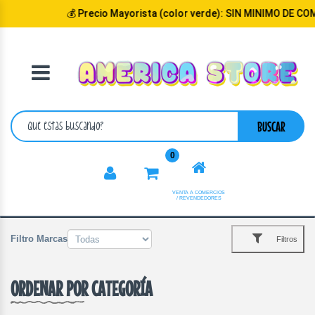
💰 Precio Mayorista (color verde): SIN MINIMO DE COM
VOLVER
CATEGORIA
BUSCAR
0
VENTA A COMERCIOS
/ REVENDEDORES
Filtro Marcas
Filtros
ORDENAR POR CATEGORÍA