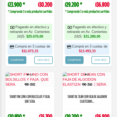
$23.900 *
$30.200
$29.200 *
$36.800
* Comprando 3 o más productos surtidos
* Comprando 3 o más productos surtidos
Pagando en efectivo y
Pagando en efectivo y
retirando en Av. Corrientes
retirando en Av. Corrientes
2425:
$25.670,00
2425:
$31.280,00
Comprá en 3 cuotas de
Comprá en 3 cuotas de
$11.073,33
$13.493,33
COMPRAR
VER MÁS
COMPRAR
VER MÁS
490-2503
490-2565
SHORT FM LINO CON BOLSILLOS Y FAJA.
SHORT DE JEAN CON FAJA DE ALGODON
QUE SERA.
ELASTIZADO....
$20.400 *
$25.700
$29.200 *
$36.800