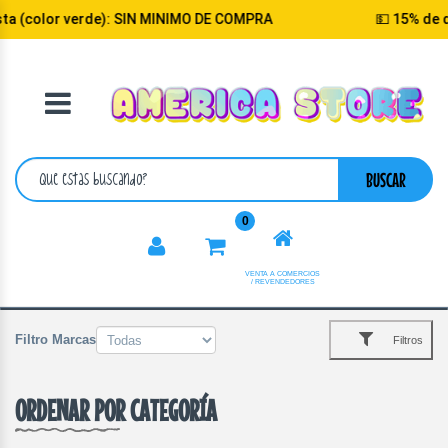
 (color verde): SIN MINIMO DE COMPRA
💵 15% de desc
VOLVER
CATEGORIA
BUSCAR
0
VENTA A COMERCIOS
/ REVENDEDORES
Filtro Marcas
Filtros
ORDENAR POR CATEGORÍA