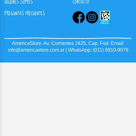
QUIENES SOMOS
CONTACTO
PREGUNTAS FRECUENTES
AmericaStore.
Av. Corrientes 2425, Cap. Fed.
Email:
info@americastore.com.ar
| WhatsApp:
(011) 6910-9076