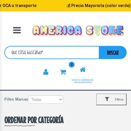
 OCA o transporte
💰 Precio Mayorista (color verde)
VOLVER
CATEGORIA
BUSCAR
0
VENTA A COMERCIOS
/ REVENDEDORES
Filtro Marcas
Filtros
ORDENAR POR CATEGORÍA