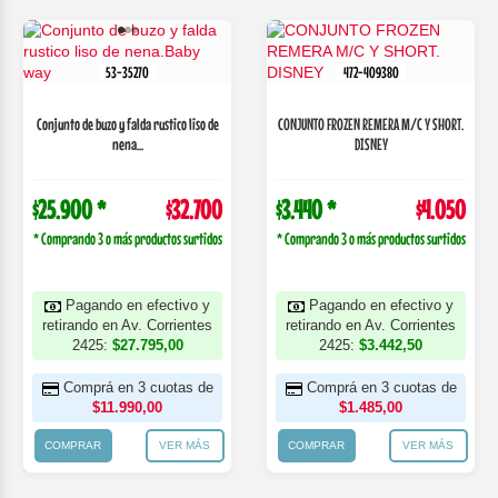
53-35270
472-409380
Conjunto de buzo y falda rustico liso de
CONJUNTO FROZEN REMERA M/C Y SHORT.
nena...
DISNEY
$25.900 *
$32.700
$3.440 *
$4.050
* Comprando 3 o más productos surtidos
* Comprando 3 o más productos surtidos
Pagando en efectivo y
Pagando en efectivo y
retirando en Av. Corrientes
retirando en Av. Corrientes
2425:
$27.795,00
2425:
$3.442,50
Comprá en 3 cuotas de
Comprá en 3 cuotas de
$11.990,00
$1.485,00
COMPRAR
VER MÁS
COMPRAR
VER MÁS