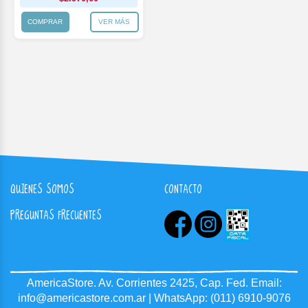
COMPRAR
VER MÁS
QUIENES SOMOS
CONTACTO
PREGUNTAS FRECUENTES
AmericaStore.
Av. Corrientes 2425, Cap. Fed.
Email:
info@americastore.com.ar
| WhatsApp:
(011) 6910-9076