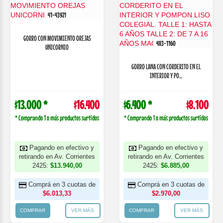
41-43921
GORRO CON MOVIMIENTO OREJAS
483-1160
UNICORNIO
GORRO LANA CON CORDERITO EN EL
INTERIOR Y PO...
$13.000 *
$16.400
$6.400 *
$8.100
* Comprando 1 o más productos surtidos
* Comprando 1 o más productos surtidos
Pagando en efectivo y
Pagando en efectivo y
retirando en Av. Corrientes
retirando en Av. Corrientes
2425:
$13.940,00
2425:
$6.885,00
Comprá en 3 cuotas de
Comprá en 3 cuotas de
$6.013,33
$2.970,00
COMPRAR
VER MÁS
COMPRAR
VER MÁS