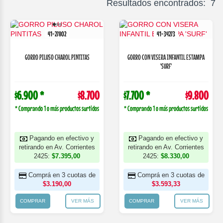
Resultados encontrados: 7
41-27802
41-34273
GORRO PILUSO CHAROL PINTITAS
GORRO CON VISERA INFANTIL ESTAMPA
'SURF'
$6.900 *
$8.700
$7.700 *
$9.800
* Comprando 1 o más productos surtidos
* Comprando 1 o más productos surtidos
Pagando en efectivo y
Pagando en efectivo y
retirando en Av. Corrientes
retirando en Av. Corrientes
2425:
$7.395,00
2425:
$8.330,00
Comprá en 3 cuotas de
Comprá en 3 cuotas de
$3.190,00
$3.593,33
COMPRAR
VER MÁS
COMPRAR
VER MÁS