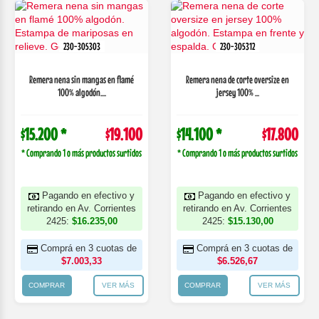
230-305303
230-305312
Remera nena sin mangas en flamé
Remera nena de corte oversize en
100% algodón....
jersey 100% ...
$15.200 *
$19.100
$14.100 *
$17.800
* Comprando 1 o más productos surtidos
* Comprando 1 o más productos surtidos
Pagando en efectivo y
Pagando en efectivo y
retirando en Av. Corrientes
retirando en Av. Corrientes
2425:
$16.235,00
2425:
$15.130,00
Comprá en 3 cuotas de
Comprá en 3 cuotas de
$7.003,33
$6.526,67
COMPRAR
VER MÁS
COMPRAR
VER MÁS