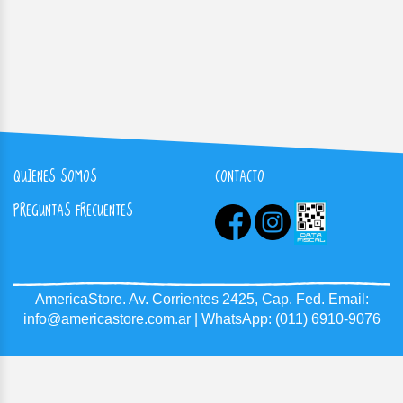
QUIENES SOMOS
CONTACTO
PREGUNTAS FRECUENTES
AmericaStore.
Av. Corrientes 2425, Cap. Fed.
Email:
info@americastore.com.ar
| WhatsApp:
(011) 6910-9076