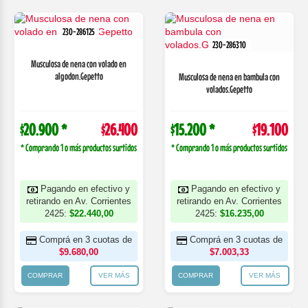
230-286125
230-286310
Musculosa de nena con volado en
algodon.Gepetto
Musculosa de nena en bambula con
volados.Gepetto
$20.900 *
$26.400
$15.200 *
$19.100
* Comprando 1 o más productos surtidos
* Comprando 1 o más productos surtidos
Pagando en efectivo y
Pagando en efectivo y
retirando en Av. Corrientes
retirando en Av. Corrientes
2425:
$22.440,00
2425:
$16.235,00
Comprá en 3 cuotas de
Comprá en 3 cuotas de
$9.680,00
$7.003,33
COMPRAR
VER MÁS
COMPRAR
VER MÁS