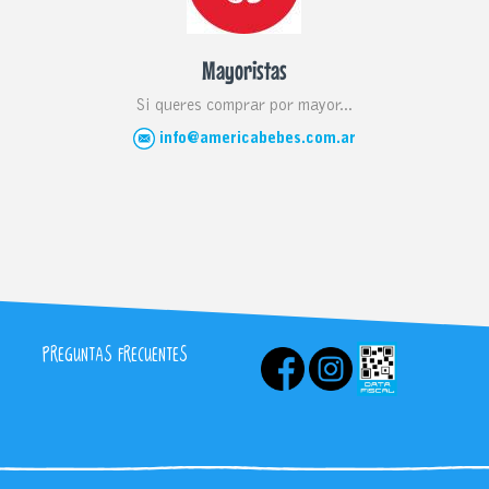
Mayoristas
Si queres comprar por mayor...
info@americabebes.com.ar
PREGUNTAS FRECUENTES