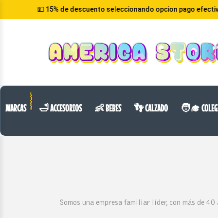
💵 15% de descuento seleccionando opcion pago efectivo
VOLVER
CATEGORIA
MARCAS
🛁 ACCESORIOS
👶 BEBES
👣 CALZADO
🧑‍🎓 COLEG
Somos una empresa familiar líder, con más de 40 