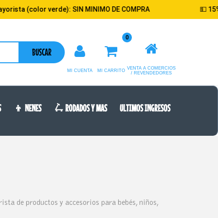
ista (color verde): SIN MINIMO DE COMPRA
💵 15% de 
0
BUSCAR
VENTA A COMERCIOS
MI CUENTA
MI CARRITO
/ REVENDEDORES
S
👦 NENES
🛴 RODADOS Y MAS
ULTIMOS INGRESOS
ista de productos y accesorios para bebés, niños,