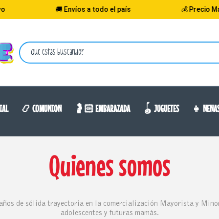
🚚 Envíos a todo el país
💰 Precio Mayor
IAL
📿 COMUNION
🤰🏻 EMBARAZADA
🪀 JUGUETES
👧 NENA
Quienes somos
años de sólida trayectoria en la comercialización Mayorista y Minor
adolescentes y futuras mamás.