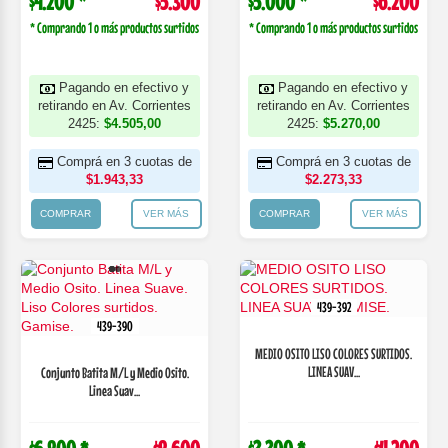
$4.200 *
$5.300
$5.000 *
$6.200
* Comprando 1 o más productos surtidos
* Comprando 1 o más productos surtidos
Pagando en efectivo y
Pagando en efectivo y
retirando en Av. Corrientes
retirando en Av. Corrientes
2425:
$4.505,00
2425:
$5.270,00
Comprá en 3 cuotas de
Comprá en 3 cuotas de
$1.943,33
$2.273,33
COMPRAR
VER MÁS
COMPRAR
VER MÁS
439-392
439-390
MEDIO OSITO LISO COLORES SURTIDOS.
LINEA SUAV...
Conjunto Batita M/L y Medio Osito.
Linea Suav...