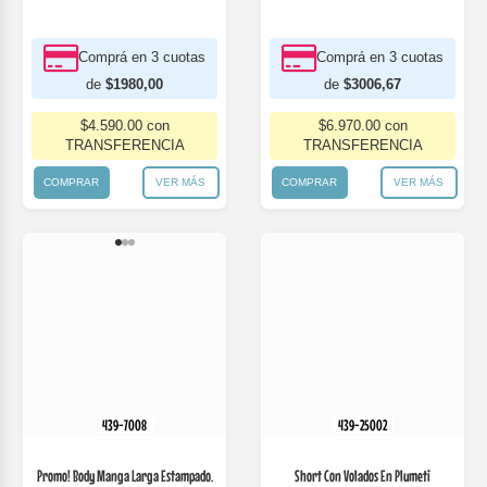
439-7008
439-25002
Promo! Body Manga Larga Estampado.
Short Con Volados En Plumeti
Varias Est...
Sublemado Est Co...
$8.400 *
$10.600
$5.500 *
$7.000
* Comprando 1 o más productos surtidos
* Comprando 1 o más productos surtidos
Comprá en 3 cuotas
Comprá en 3 cuotas
de
$3886,67
de
$2566,67
$9.010.00 con
$5.950.00 con
TRANSFERENCIA
TRANSFERENCIA
COMPRAR
VER MÁS
COMPRAR
VER MÁS