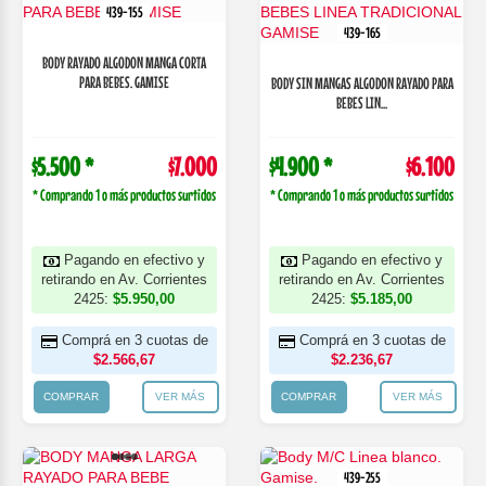
439-155
439-165
BODY RAYADO ALGODON MANGA CORTA
PARA BEBES. GAMISE
BODY SIN MANGAS ALGODON RAYADO PARA
BEBES LIN...
$5.500 *
$7.000
$4.900 *
$6.100
* Comprando 1 o más productos surtidos
* Comprando 1 o más productos surtidos
Pagando en efectivo y
Pagando en efectivo y
retirando en Av. Corrientes
retirando en Av. Corrientes
2425:
$5.950,00
2425:
$5.185,00
Comprá en 3 cuotas de
Comprá en 3 cuotas de
$2.566,67
$2.236,67
COMPRAR
VER MÁS
COMPRAR
VER MÁS
439-255