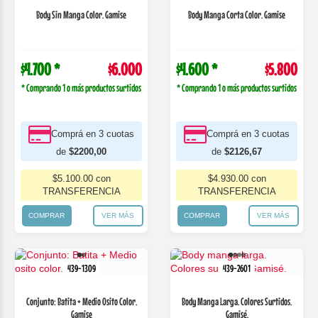
Body Sin Manga Color. Gamise
Body Manga Corta Color. Gamise
$4.700 *
$6.000
$4.600 *
$5.800
* Comprando 1 o más productos surtidos
* Comprando 1 o más productos surtidos
Comprá en 3 cuotas
Comprá en 3 cuotas
de
$2200,00
de
$2126,67
$5.100.00 con
$4.930.00 con
TRANSFERENCIA
TRANSFERENCIA
COMPRAR
VER MÁS
COMPRAR
VER MÁS
439-1309
439-2601
Conjunto: Batita + Medio Osito Color.
Body Manga Larga. Colores Surtidos.
Gamise
Gamisé.