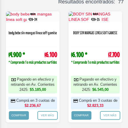
Resultados encontrados: 77
439-34
439-35
body bebe sin mangas linea soft gamise
BODY SIN MANGAS LINEA SOFT GAMISE
$4.900 *
$6.100
$6.100 *
$7.700
* Comprando 1 o más productos surtidos
* Comprando 1 o más productos surtidos
Pagando en efectivo y
Pagando en efectivo y
retirando en Av. Corrientes
retirando en Av. Corrientes
2425:
$5.185,00
2425:
$6.545,00
Comprá en 3 cuotas de
Comprá en 3 cuotas de
$2.236,67
$2.823,33
COMPRAR
VER MÁS
COMPRAR
VER MÁS