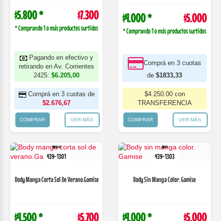
$5.800 *
$7.300
$4.000 *
$5.000
* Comprando 1 o más productos surtidos
* Comprando 1 o más productos surtidos
Pagando en efectivo y
Comprá en 3 cuotas
retirando en Av. Corrientes
2425:
$6.205,00
de
$1833,33
Comprá en 3 cuotas de
$4.250.00 con
$2.676,67
TRANSFERENCIA
COMPRAR
VER MÁS
COMPRAR
VER MÁS
439-1301
439-1303
Body Manga Corta Sol De Verano.Gamise
Body Sin Manga Color. Gamise
$4.500 *
$5.700
$4.000 *
$5.000