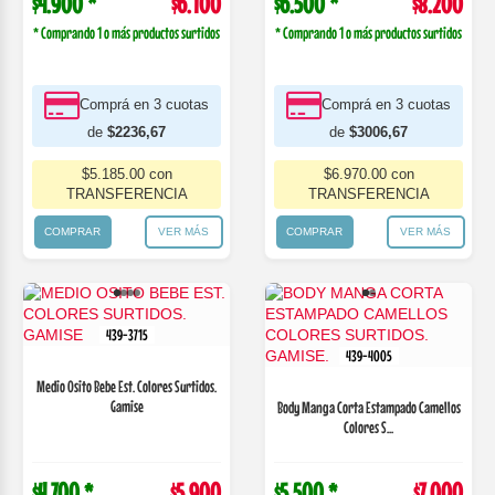
$4.900 *
$6.100
$6.500 *
$8.200
* Comprando 1 o más productos surtidos
* Comprando 1 o más productos surtidos
Comprá en 3 cuotas
Comprá en 3 cuotas
de
$2236,67
de
$3006,67
$5.185.00 con
$6.970.00 con
TRANSFERENCIA
TRANSFERENCIA
COMPRAR
VER MÁS
COMPRAR
VER MÁS
439-3715
439-4005
Medio Osito Bebe Est. Colores Surtidos.
Gamise
Body Manga Corta Estampado Camellos
Colores S...
$4.700 *
$5.900
$5.500 *
$7.000