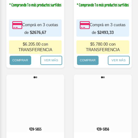
TRANSFERENCIA
TRANSFERENCIA
COMPRAR
VER MÁS
COMPRAR
VER MÁS
439-5856
439-5655
Pijama Estampado Nena. Gamise.
Medio Osito Estampado Frutas Gamise
$4.300 *
$5.400
$11.700 *
$14.700
* Comprando 1 o más productos surtidos
* Comprando 1 o más productos surtidos
Comprá en 3 cuotas
Comprá en 3 cuotas
de
$1980,00
de
$5390,00
$4.590.00 con
$12.495.00 con
TRANSFERENCIA
TRANSFERENCIA