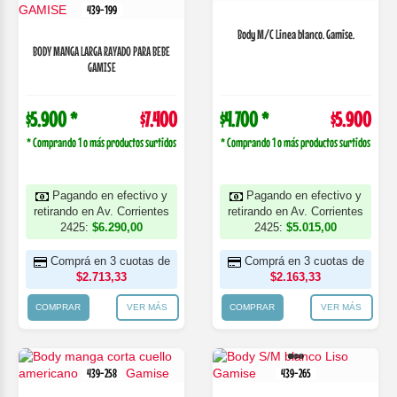
439-199
Body M/C Linea blanco. Gamise.
BODY MANGA LARGA RAYADO PARA BEBE
GAMISE
$5.900 *
$7.400
$4.700 *
$5.900
* Comprando 1 o más productos surtidos
* Comprando 1 o más productos surtidos
Pagando en efectivo y
Pagando en efectivo y
retirando en Av. Corrientes
retirando en Av. Corrientes
2425:
$6.290,00
2425:
$5.015,00
Comprá en 3 cuotas de
Comprá en 3 cuotas de
$2.713,33
$2.163,33
COMPRAR
VER MÁS
COMPRAR
VER MÁS
439-258
439-265