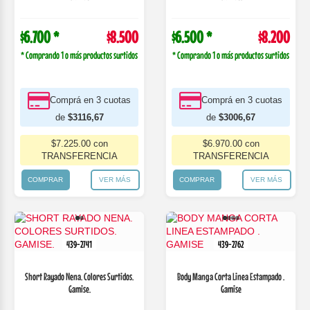
$6.700 *
$8.500
$6.500 *
$8.200
* Comprando 1 o más productos surtidos
* Comprando 1 o más productos surtidos
Comprá en 3 cuotas
Comprá en 3 cuotas
de
$3116,67
de
$3006,67
$7.225.00 con
$6.970.00 con
TRANSFERENCIA
TRANSFERENCIA
COMPRAR
VER MÁS
COMPRAR
VER MÁS
439-2741
439-2762
Short Rayado Nena. Colores Surtidos.
Body Manga Corta Linea Estampado .
Gamise.
Gamise