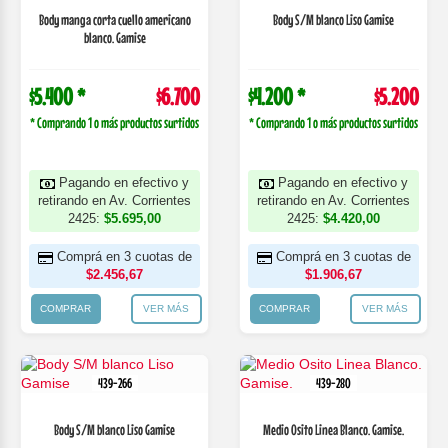
Body manga corta cuello americano
Body S/M blanco Liso Gamise
blanco. Gamise
$5.400 *
$6.700
$4.200 *
$5.200
* Comprando 1 o más productos surtidos
* Comprando 1 o más productos surtidos
Pagando en efectivo y
Pagando en efectivo y
retirando en Av. Corrientes
retirando en Av. Corrientes
2425:
$5.695,00
2425:
$4.420,00
Comprá en 3 cuotas de
Comprá en 3 cuotas de
$2.456,67
$1.906,67
COMPRAR
VER MÁS
COMPRAR
VER MÁS
439-266
439-280
Body S/M blanco Liso Gamise
Medio Osito Linea Blanco. Gamise.