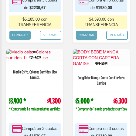
Comprá en 3 cuotas
Comprá en 3 cuotas
de
$2236,67
de
$1980,00
$5.185.00 con
$4.590.00 con
TRANSFERENCIA
TRANSFERENCIA
COMPRAR
VER MÁS
COMPRAR
VER MÁS
439-5022
439-5024
Medio Osito. Colores Surtidos. Liso
Gamise.
Body Bebe Manga Corta Con Cartera.
Gamise
$3.400 *
$4.300
$5.000 *
$6.300
* Comprando 1 o más productos surtidos
* Comprando 1 o más productos surtidos
Comprá en 3 cuotas
Comprá en 3 cuotas