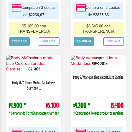
Comprá en 3 cuotas
Comprá en 3 cuotas
de
$2236,67
de
$2823,33
$5.185.00 con
$6.545.00 con
TRANSFERENCIA
TRANSFERENCIA
COMPRAR
VER MÁS
COMPRAR
VER MÁS
439-5008
439-5006
Body S/Mangas. Linea Moda. Liso Gamise
Body M/C. Linea Moda. Liso Colores
Surtidos. ...
$4.900 *
$6.100
$4.300 *
$5.400
* Comprando 1 o más productos surtidos
* Comprando 1 o más productos surtidos