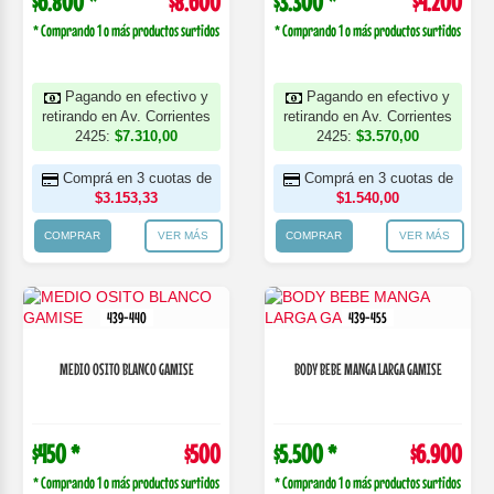
$6.800 *
$8.600
$3.300 *
$4.200
* Comprando 1 o más productos surtidos
* Comprando 1 o más productos surtidos
Pagando en efectivo y
Pagando en efectivo y
retirando en Av. Corrientes
retirando en Av. Corrientes
2425:
$7.310,00
2425:
$3.570,00
Comprá en 3 cuotas de
Comprá en 3 cuotas de
$3.153,33
$1.540,00
COMPRAR
VER MÁS
COMPRAR
VER MÁS
439-440
439-455
MEDIO OSITO BLANCO GAMISE
BODY BEBE MANGA LARGA GAMISE
$450 *
$500
$5.500 *
$6.900
* Comprando 1 o más productos surtidos
* Comprando 1 o más productos surtidos