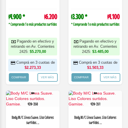
$4.900 *
$6.200
$3.300 *
$4.100
* Comprando 1 o más productos surtidos
* Comprando 1 o más productos surtidos
Pagando en efectivo y
Pagando en efectivo y
retirando en Av. Corrientes
retirando en Av. Corrientes
2425:
$5.270,00
2425:
$3.485,00
Comprá en 3 cuotas de
Comprá en 3 cuotas de
$2.273,33
$1.503,33
COMPRAR
VER MÁS
COMPRAR
VER MÁS
439-350
439-351
Body M/C Linea Suave. Liso Colores
Body M/C Linea Suave. Liso Colores
surtidos. ...
surtidos. ...