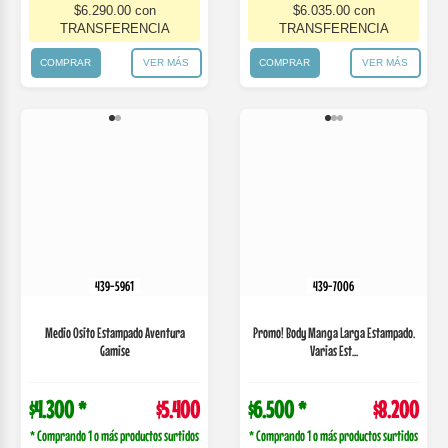
439-5961
439-7006
Medio Osito Estampado Aventura
Promo! Body Manga Larga Estampado.
Gamise
Varias Est...
$4.300 *
$5.400
$6.500 *
$8.200
* Comprando 1 o más productos surtidos
* Comprando 1 o más productos surtidos
Comprá en 3 cuotas
Comprá en 3 cuotas
de
$1980,00
de
$3006,67
$4.590.00 con
$6.970.00 con
TRANSFERENCIA
TRANSFERENCIA
COMPRAR
VER MÁS
COMPRAR
VER MÁS