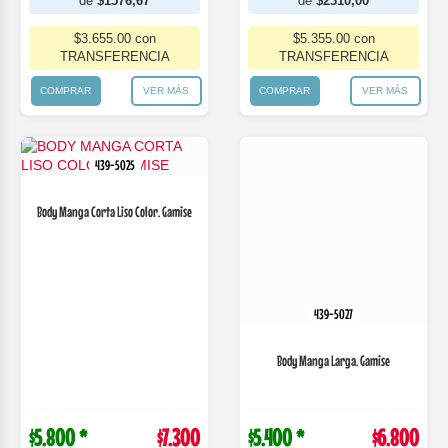
de
$1576,67
de
$2310,00
$3.655.00 con
$5.355.00 con
TRANSFERENCIA
TRANSFERENCIA
COMPRAR
VER MÁS
COMPRAR
VER MÁS
439-5025
439-5027
Body Manga Corta Liso Color. Gamise
Body Manga Larga. Gamise
$5.800 *
$7.300
$5.400 *
$6.800
* Comprando 1 o más productos surtidos
* Comprando 1 o más productos surtidos
Comprá en 3 cuotas
Comprá en 3 cuotas
de
$2676,67
de
$2493,33
$6.205.00 con
$5.780.00 con