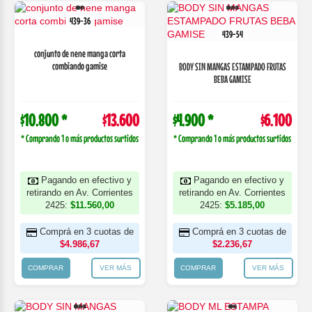
439-36
439-54
conjunto de nene manga corta
combiando gamise
BODY SIN MANGAS ESTAMPADO FRUTAS
BEBA GAMISE
$10.800 *
$13.600
$4.900 *
$6.100
* Comprando 1 o más productos surtidos
* Comprando 1 o más productos surtidos
Pagando en efectivo y
Pagando en efectivo y
retirando en Av. Corrientes
retirando en Av. Corrientes
2425:
$11.560,00
2425:
$5.185,00
Comprá en 3 cuotas de
Comprá en 3 cuotas de
$4.986,67
$2.236,67
COMPRAR
VER MÁS
COMPRAR
VER MÁS