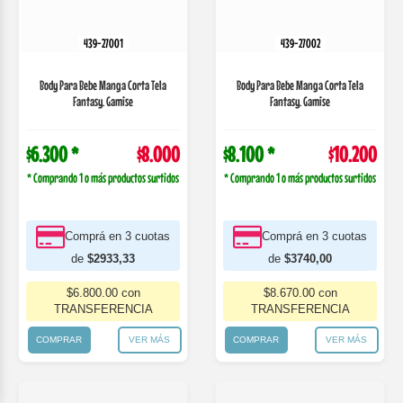
de
$2933,33
de
$3740,00
$6.800.00 con
$8.670.00 con
TRANSFERENCIA
TRANSFERENCIA
COMPRAR
VER MÁS
COMPRAR
VER MÁS
439-27004
439-27005
Body Para Beb, Cruzado Manga Corta,
Medio Osito Tela Fantasy. Gamise
Tela Fan...
$8.200 *
$10.300
$4.700 *
$5.900