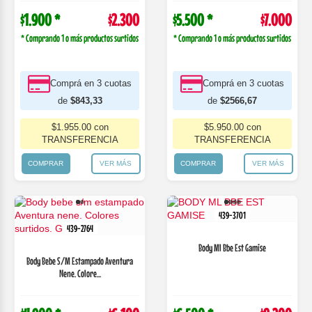
$1.900 *
$2.300
$5.500 *
$7.000
* Comprando 1 o más productos surtidos
* Comprando 1 o más productos surtidos
Comprá en 3 cuotas
Comprá en 3 cuotas
de
$843,33
de
$2566,67
$1.955.00 con
$5.950.00 con
TRANSFERENCIA
TRANSFERENCIA
COMPRAR
VER MÁS
COMPRAR
VER MÁS
439-3701
439-2764
Body Ml Bbe Est Gamise
Body Bebe S/M Estampado Aventura
Nene. Colore...