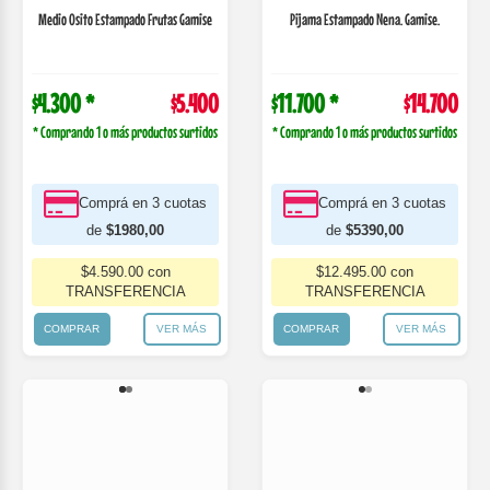
COMPRAR
VER MÁS
COMPRAR
VER MÁS
439-5857
Pijama Musculosa Estampado Beba
Gamise
439-5866
Conjunto Niño Estampado Aventura.
Colores Sur...
$10.000 *
$12.600
$11.700 *
$14.700
* Comprando 1 o más productos surtidos
* Comprando 1 o más productos surtidos