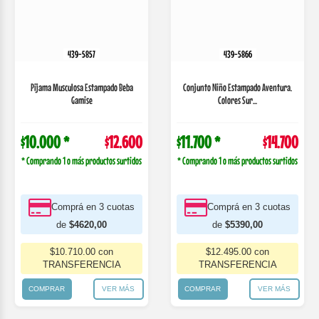
Comprá en 3 cuotas
Comprá en 3 cuotas
de
$4620,00
de
$5390,00
$10.710.00 con
$12.495.00 con
TRANSFERENCIA
TRANSFERENCIA
COMPRAR
VER MÁS
COMPRAR
VER MÁS
439-5951
439-5959
Body Manga Lagaclinea Estampado
Body Manga Corta Para Bebe Varon
Aventura Nene...
Estampado Av...