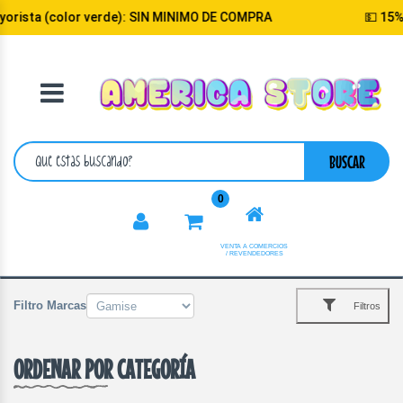
verde): SIN MINIMO DE COMPRA
💵 15% de descuento s
VOLVER
CATEGORIA
BUSCAR
0
VENTA A COMERCIOS
/ REVENDEDORES
Filtro Marcas
Filtros
ORDENAR POR CATEGORÍA