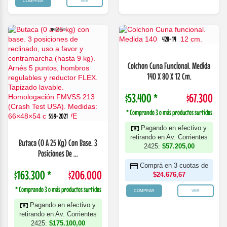
COMPRAR
VER
428-14
Colchon Cuna Funcional. Medida
140 X 80 X 12 Cm.
$53.400 *
$67.300
* Comprando 3 o más productos surtidos
559-2021
Pagando en efectivo y
retirando en Av. Corrientes
Butaca (0 A 25 Kg) Con Base. 3
2425:
$57.205,00
Posiciones De ...
Comprá en 3 cuotas de
$163.300 *
$206.000
$24.676,67
* Comprando 3 o más productos surtidos
COMPRAR
VER
Pagando en efectivo y
retirando en Av. Corrientes
2425:
$175.100,00