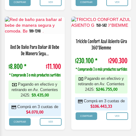
COMPRAR
VER
COMPRAR
VER
150-582
189-1348
Triciclo Confort Azul Asiento Gira
Red De Baño Para Bañar Al Bebe
360°Biemme
De Manera Segu...
$230.100 *
$290.300
$8.800 *
$11.100
* Comprando 3 o más productos surtidos
* Comprando 3 o más productos surtidos
Pagando en efectivo y
retirando en Av. Corrientes
Pagando en efectivo y
2425:
$246.755,00
retirando en Av. Corrientes
2425:
$9.435,00
Comprá en 3 cuotas de
$106.443,33
Comprá en 3 cuotas de
$4.070,00
COMPRAR
VER
COMPRAR
VER