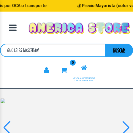
or OCA o transporte
💰 Precio Mayorista (color verd
VOLVER
CATEGORIA
BUSCAR
0
VENTA A COMERCIOS
/ REVENDEDORES