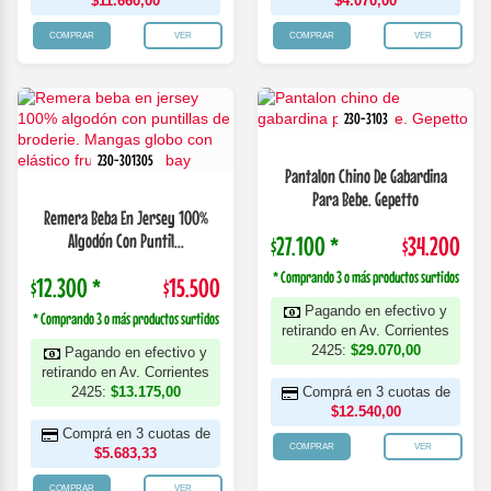
$11.660,00
$4.070,00
COMPRAR
VER
COMPRAR
VER
230-3103
230-301305
Pantalon Chino De Gabardina
Para Bebe. Gepetto
Remera Beba En Jersey 100%
Algodón Con Puntil...
$27.100 *
$34.200
* Comprando 3 o más productos surtidos
$12.300 *
$15.500
Pagando en efectivo y
* Comprando 3 o más productos surtidos
retirando en Av. Corrientes
2425:
$29.070,00
Pagando en efectivo y
retirando en Av. Corrientes
2425:
$13.175,00
Comprá en 3 cuotas de
$12.540,00
Comprá en 3 cuotas de
COMPRAR
VER
$5.683,33
COMPRAR
VER