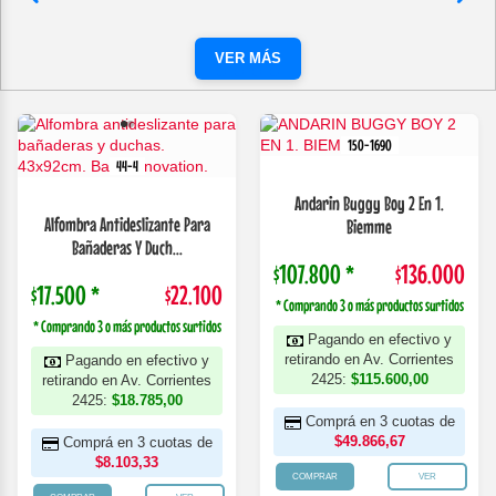
VER MÁS
150-1690
44-4
Andarin Buggy Boy 2 En 1.
Alfombra Antideslizante Para
Biemme
Bañaderas Y Duch...
$107.800 *
$136.000
$17.500 *
$22.100
* Comprando 3 o más productos surtidos
* Comprando 3 o más productos surtidos
Pagando en efectivo y
retirando en Av. Corrientes
Pagando en efectivo y
2425:
$115.600,00
retirando en Av. Corrientes
2425:
$18.785,00
Comprá en 3 cuotas de
$49.866,67
Comprá en 3 cuotas de
$8.103,33
COMPRAR
VER