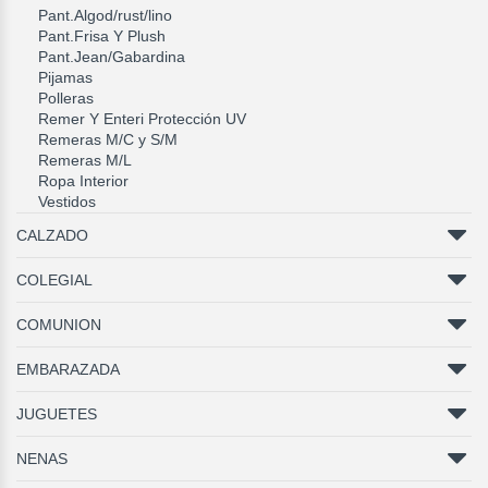
Pant.Algod/rust/lino
Pant.Frisa Y Plush
Pant.Jean/Gabardina
Pijamas
Polleras
Remer Y Enteri Protección UV
Remeras M/C y S/M
Remeras M/L
Ropa Interior
Vestidos
CALZADO
COLEGIAL
COMUNION
EMBARAZADA
JUGUETES
NENAS