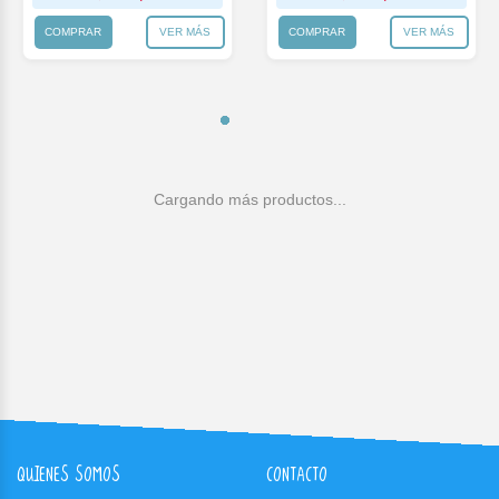
COMPRAR
VER MÁS
COMPRAR
VER MÁS
QUIENES SOMOS
CONTACTO
PREGUNTAS FRECUENTES
AmericaStore.
Av. Corrientes 2425, Cap. Fed.
Email:
info@americastore.com.ar
| WhatsApp:
(011) 6910-9076