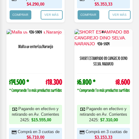
$4.290,00
$5.353,33
COMPRAR
VER MÁS
COMPRAR
VER MÁS
436-5909
436-5924
Malla uv enteriza.Naranjo
SHORT ESTAMPADO BB CANGREJO DINO
SELVA. NARANJO
$14.500 *
$18.300
$6.800 *
$8.600
* Comprando 1 o más productos surtidos
* Comprando 1 o más productos surtidos
Pagando en efectivo y
Pagando en efectivo y
retirando en Av. Corrientes
retirando en Av. Corrientes
2425:
$15.555,00
2425:
$7.310,00
Comprá en 3 cuotas de
Comprá en 3 cuotas de
$6.710,00
$3.153,33