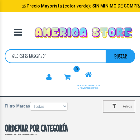
💰 Precio Mayorista (color verde): SIN MINIMO DE COMPRA
VOLVER
CATEGORIA
BUSCAR
0
VENTA A COMERCIOS
/ REVENDEDORES
Filtro Marcas
Filtros
ORDENAR POR CATEGORÍA