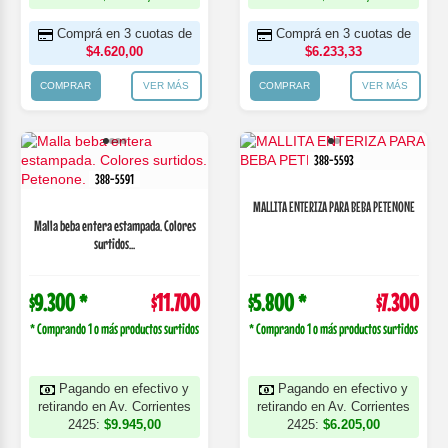
Comprá en 3 cuotas de
Comprá en 3 cuotas de
$4.620,00
$6.233,33
COMPRAR
VER MÁS
COMPRAR
VER MÁS
388-5593
388-5591
MALLITA ENTERIZA PARA BEBA PETENONE
Malla beba entera estampada. Colores
surtidos...
$9.300 *
$11.700
$5.800 *
$7.300
* Comprando 1 o más productos surtidos
* Comprando 1 o más productos surtidos
Pagando en efectivo y
Pagando en efectivo y
retirando en Av. Corrientes
retirando en Av. Corrientes
2425:
$9.945,00
2425:
$6.205,00