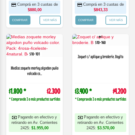
Comprá en 3 cuotas de
Comprá en 3 cuotas de
$880,00
$843,33
COMPRAR
VER MÁS
COMPRAR
VER MÁS
510-160
510-101
Zoquet c/ aplique y broderie. Boyita
Medias zoquete morley algodon puño
volcado co...
$1.800 *
$2.300
$3.400 *
$4.200
* Comprando 3 o más productos surtidos
* Comprando 3 o más productos surtidos
Pagando en efectivo y
Pagando en efectivo y
retirando en Av. Corrientes
retirando en Av. Corrientes
2425:
$1.955,00
2425:
$3.570,00