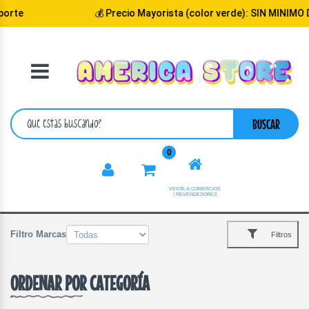
💰 Precio Mayorista (color verde): SIN MINIMO DE 
VOLVER
CATEGORIA
BUSCAR
0
VENTA A COMERCIOS
/ REVENDEDORES
Filtro Marcas
Filtros
ORDENAR POR CATEGORÍA