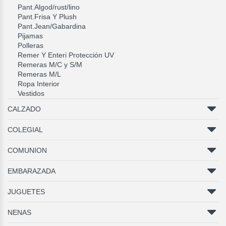
Pant.Algod/rust/lino
Pant.Frisa Y Plush
Pant.Jean/Gabardina
Pijamas
Polleras
Remer Y Enteri Protección UV
Remeras M/C y S/M
Remeras M/L
Ropa Interior
Vestidos
CALZADO
COLEGIAL
COMUNION
EMBARAZADA
JUGUETES
NENAS