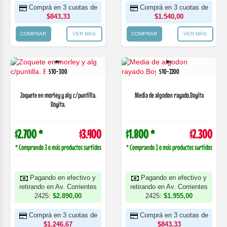
Comprá en 3 cuotas de
Comprá en 3 cuotas de
$843,33
$1.540,00
COMPRAR
VER MÁS
COMPRAR
VER MÁS
510-300
510-2200
Zoquete en morley y alg c/puntilla.
Media de algodon rayado.Boyita
Boyita.
$2.700 *
$3.400
$1.800 *
$2.300
* Comprando 3 o más productos surtidos
* Comprando 3 o más productos surtidos
Pagando en efectivo y
Pagando en efectivo y
retirando en Av. Corrientes
retirando en Av. Corrientes
2425:
$2.890,00
2425:
$1.955,00
Comprá en 3 cuotas de
Comprá en 3 cuotas de
$1.246,67
$843,33