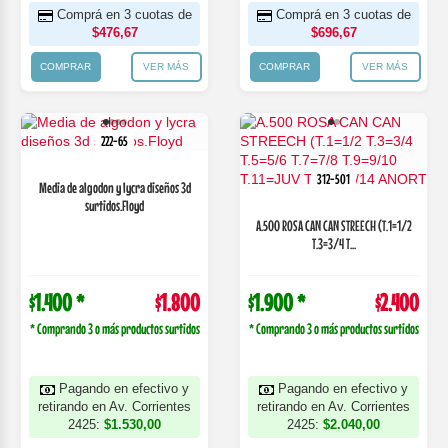
Comprá en 3 cuotas de
Comprá en 3 cuotas de
$476,67
$696,67
COMPRAR
VER MÁS
COMPRAR
VER MÁS
222-65
312-501
Media de algodon y lycra diseños 3d
surtidos.Floyd
A.500 ROSA CAN CAN STREECH (T.1=1/2
T.3=3/4 T...
$1.400 *
$1.800
$1.900 *
$2.400
* Comprando 3 o más productos surtidos
* Comprando 3 o más productos surtidos
Pagando en efectivo y
Pagando en efectivo y
retirando en Av. Corrientes
retirando en Av. Corrientes
2425:
$1.530,00
2425:
$2.040,00