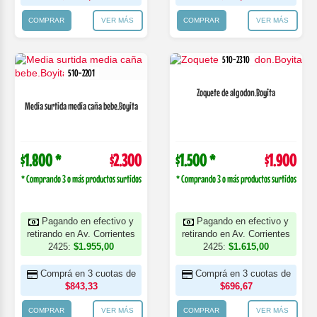
COMPRAR
VER MÁS
COMPRAR
VER MÁS
510-2310
510-2201
Zoquete de algodon.Boyita
Media surtida media caña bebe.Boyita
$1.800 *
$2.300
$1.500 *
$1.900
* Comprando 3 o más productos surtidos
* Comprando 3 o más productos surtidos
Pagando en efectivo y
Pagando en efectivo y
retirando en Av. Corrientes
retirando en Av. Corrientes
2425:
$1.955,00
2425:
$1.615,00
Comprá en 3 cuotas de
Comprá en 3 cuotas de
$843,33
$696,67
COMPRAR
VER MÁS
COMPRAR
VER MÁS