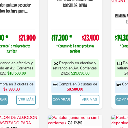
lon palazzo pescador
BOLSILLOS. OLVIA
ton texture para...
REMERA 
E
00 *
$21.800
$17.200 *
$23.400
$14.3
prando 1 o más productos
* Comprando 1 o más productos
* Comp
surtidos
surtidos
gando en efectivo y
Pagando en efectivo y
Pa
ndo en Av. Corrientes
retirando en Av. Corrientes
retira
425:
$18.530,00
2425:
$19.890,00
2
mprá en 3 cuotas de
Comprá en 3 cuotas de
Com
$7.993,33
$8.580,00
RAR
VER MÁS
COMPRAR
VER MÁS
COMP
230-295340