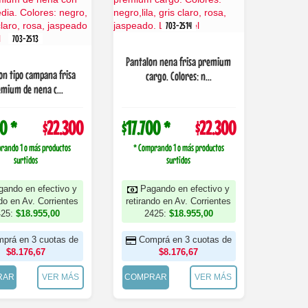
703-2514
703-2513
Pantalon nena frisa premium
on tipo campana frisa
cargo. Colores: n...
mium de nena c...
00 *
$22.300
$17.700 *
$22.300
rando 1 o más productos
* Comprando 1 o más productos
surtidos
surtidos
gando en efectivo y
Pagando en efectivo y
ndo en Av. Corrientes
retirando en Av. Corrientes
425:
$18.955,00
2425:
$18.955,00
prá en 3 cuotas de
Comprá en 3 cuotas de
$8.176,67
$8.176,67
RAR
VER MÁS
COMPRAR
VER MÁS