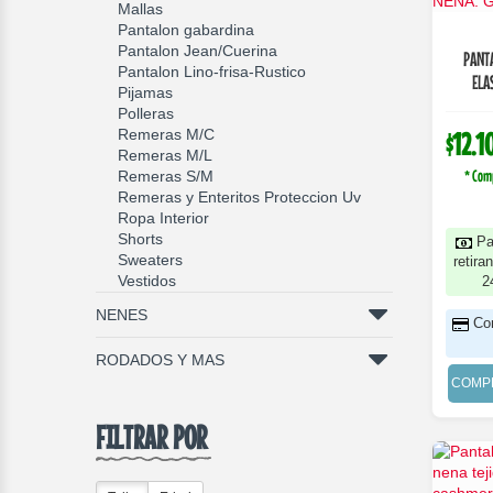
Mallas
Pantalon gabardina
Pantalon Jean/Cuerina
PANT
Pantalon Lino-frisa-Rustico
ELA
Pijamas
Polleras
Remeras M/C
$12.1
Remeras M/L
* Com
Remeras S/M
Remeras y Enteritos Proteccion Uv
Ropa Interior
Shorts
Pa
Sweaters
retira
Vestidos
2
NENES
Co
RODADOS Y MAS
COMP
FILTRAR POR