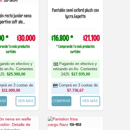
230-295341
Pantalón semi oxford plush con
ón recto junior nena
lycra.Gepetto
portivo soft alo...
00 *
$30.000
$16.800 *
$21.100
rando 1 o más productos
* Comprando 1 o más productos
surtidos
surtidos
gando en efectivo y
Pagando en efectivo y
ndo en Av. Corrientes
retirando en Av. Corrientes
425:
$25.500,00
2425:
$17.935,00
prá en 3 cuotas de
Comprá en 3 cuotas de
$11.000,00
$7.736,67
RAR
VER MÁS
COMPRAR
VER MÁS
436-4858