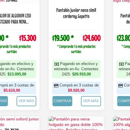
215-6402
Pantalón junior nena simil
ALON DE ALGODON LISO
Pantal
corderoy.Gepetto
STIZADO PARA NENA...
de
00 *
$15.300
$19.500 *
$24.600
$23.8
prando 1 o más productos
* Comprando 1 o más productos
* Comp
surtidos
surtidos
gando en efectivo y
Pagando en efectivo y
Pa
ndo en Av. Corrientes
retirando en Av. Corrientes
retira
425:
$13.005,00
2425:
$20.910,00
2
mprá en 3 cuotas de
Comprá en 3 cuotas de
Com
$5.610,00
$9.020,00
RAR
VER MÁS
COMPRAR
VER MÁS
COMP