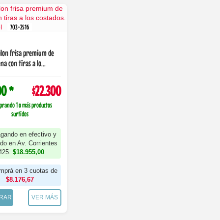
703-2516
lon frisa premium de
na con tiras a lo...
00 *
$22.300
prando 1 o más productos
surtidos
gando en efectivo y
ndo en Av. Corrientes
425:
$18.955,00
mprá en 3 cuotas de
$8.176,67
RAR
VER MÁS