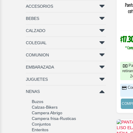
Panta
ACCESORIOS
cot
BEBES
CALZADO
$17.3
COLEGIAL
* Com
COMUNION
Pa
EMBARAZADA
retira
2
JUGUETES
Co
NENAS
Buzos
COMP
Calzas-Bikers
Campera Abrigo
Campera frisa-Rusticas
Conjuntos
Enteritos