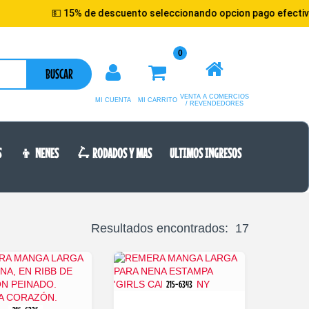
💵 15% de descuento seleccionando opcion pago efectivo
0
BUSCAR
VENTA A COMERCIOS
MI CUENTA
MI CARRITO
/ REVENDEDORES
S
👦 NENES
🛴 RODADOS Y MAS
ULTIMOS INGRESOS
Resultados encontrados: 17
215-6343