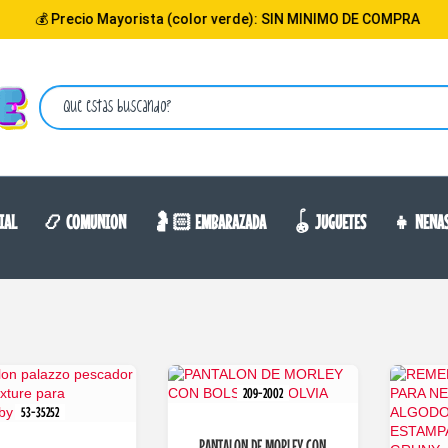
ecio Mayorista (color verde): SIN MINIMO DE COMPRA
IAL
📿 COMUNION
🤰🏻 EMBARAZADA
🪀 JUGUETES
👧 NENA
209-2002
53-35252
PANTALON DE MORLEY CON