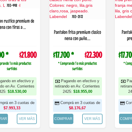
703-448
703-2512
on rustico premium de
ena con tiras a ...
Pantalon frisa premium clasico
Pantal
nena con puño....
pre
00 *
$21.800
$17.700 *
$22.300
$17.7
prando 1 o más productos
* Comprando 1 o más productos
* Comp
surtidos
surtidos
gando en efectivo y
Pagando en efectivo y
Pa
ndo en Av. Corrientes
retirando en Av. Corrientes
retira
425:
$18.530,00
2425:
$18.955,00
2
mprá en 3 cuotas de
Comprá en 3 cuotas de
Com
$7.993,33
$8.176,67
RAR
VER MÁS
COMPRAR
VER MÁS
COMP