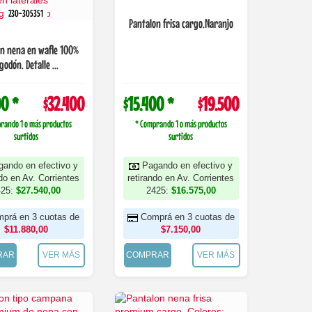
230-305351
Pantalon frisa cargo.Naranjo
ón nena en wafle 100%
godón. Detalle ...
00 *
$32.400
$15.400 *
$19.500
rando 1 o más productos
* Comprando 1 o más productos
surtidos
surtidos
gando en efectivo y
Pagando en efectivo y
ndo en Av. Corrientes
retirando en Av. Corrientes
425:
$27.540,00
2425:
$16.575,00
prá en 3 cuotas de
Comprá en 3 cuotas de
$11.880,00
$7.150,00
RAR
VER MÁS
COMPRAR
VER MÁS