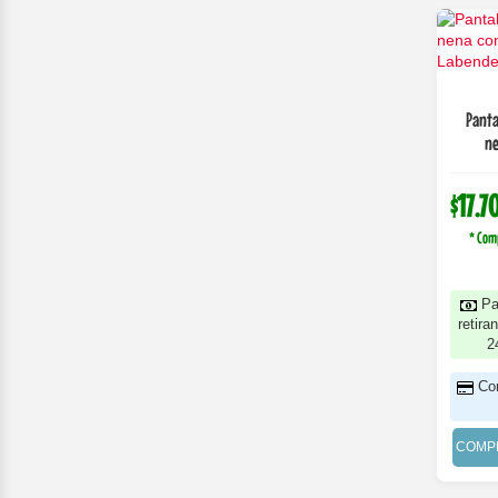
Panta
ne
$17.7
* Com
Pa
retira
2
Co
COMP