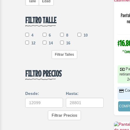
Talle
Edad
Pantal
FILTRO TALLE
ne
4
6
8
10
$16.8
12
14
16
* Com
Filtrar Talles
Pa
FILTRO PRECIOS
retira
2
Co
Desde:
Hasta:
COMP
Filtrar Precios