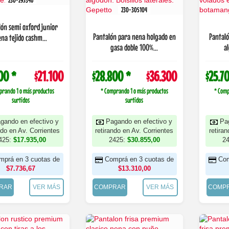
230-295346
230-305104
ón semi oxford junior
Pantalón para nena holgado en
Pantal
na tejido cashm...
gasa doble 100%...
al
00 *
$21.100
$28.800 *
$36.300
$25.7
prando 1 o más productos
* Comprando 1 o más productos
* Comp
surtidos
surtidos
gando en efectivo y
Pagando en efectivo y
Pa
ndo en Av. Corrientes
retirando en Av. Corrientes
retira
425:
$17.935,00
2425:
$30.855,00
2
mprá en 3 cuotas de
Comprá en 3 cuotas de
Com
$7.736,67
$13.310,00
RAR
VER MÁS
COMPRAR
VER MÁS
COMP