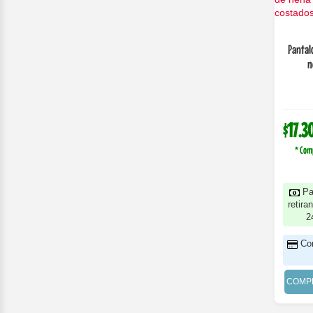
Pantal
n
$17.3
* Com
Pa
retira
2
Co
COMP