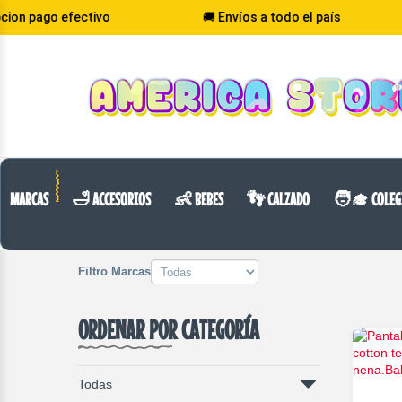
fectivo
🚚 Envíos a todo el país
💰 Pr
VOLVER
CATEGORIA
MARCAS
🛁 ACCESORIOS
👶 BEBES
👣 CALZADO
🧑‍🎓 COLEG
Filtro Marcas
ORDENAR POR CATEGORÍA
Todas