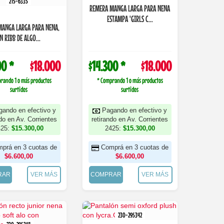
215-6335
REMERA MANGA LARGA PARA NENA
ESTAMPA 'GIRLS C...
MANGA LARGA PARA NENA,
N RIBB DE ALGO...
00 *
$18.000
$14.300 *
$18.000
rando 1 o más productos
* Comprando 1 o más productos
surtidos
surtidos
gando en efectivo y
Pagando en efectivo y
ndo en Av. Corrientes
retirando en Av. Corrientes
425:
$15.300,00
2425:
$15.300,00
prá en 3 cuotas de
Comprá en 3 cuotas de
$6.600,00
$6.600,00
RAR
VER MÁS
COMPRAR
VER MÁS
230-295342